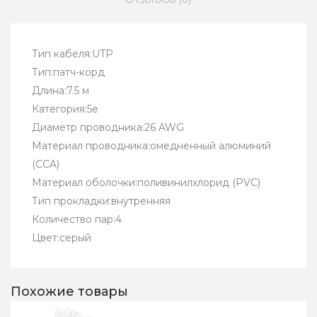
Тип кабеля:UTP
Тип:патч-корд
Длина:7.5 м
Категория:5e
Диаметр проводника:26 AWG
Материал проводника:омедненный алюминий
(CCA)
Материал оболочки:поливинилхлорид (PVC)
Тип прокладки:внутренняя
Количество пар:4
Цвет:серый
Похожие товары