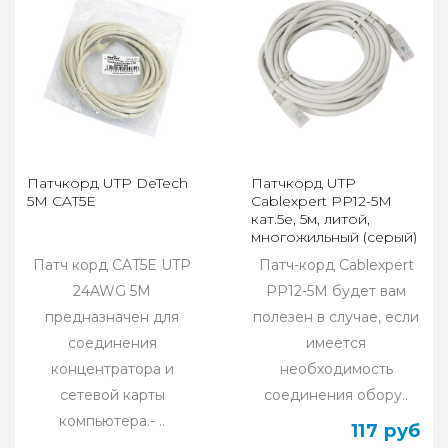
Патчкорд UTP DeTech
Патчкорд UTP
5M CAT5E
Cablexpert PP12-5M
кат.5e, 5м, литой,
многожильный (серый)
Патч корд CAT5E UTP
Патч-корд Cablexpert
24AWG 5M
PP12-5M будет вам
предназначен для
полезен в случае, если
соединения
имеется
концентратора и
необходимость
сетевой карты
соединения обору..
компьютера.- ..
117 руб