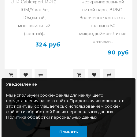
UTP Cablexpert PP10-
неэкранированной
10M/Y кат.5e,
витой пары, 8P8C-
10м,литой,
Золоченые контакты,
многожильный
толщина 50
(жёлтый)..
микродюймов-Литые
разъемы..
324 руб
90 руб
Уведомление
Мы используем cookie-файлы для наилучшего
представления нашего сайта. Продолжая использовать
этот сайт, вы соглашаетесь с использованием cookie-
файлов и обработкой Ваших персональных данных.
Политика обработки персональных данных
Принять