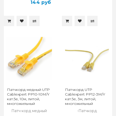
144 руб
Патчкорд медный UTP
Патчкорд UTP
Cablexpert PP10-10M/Y
Cablexpert PP12-3M/Y
кат.5e, 10м, литой,
кат.5e, 3м, литой,
многожильный
многожильный
(жёлтый)
(жёлтый)
Патч-корд медный
-Патчкорд