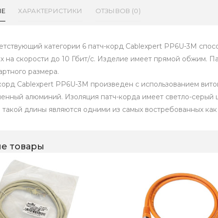
ИЕ
ХАРАКТЕРИСТИКИ
ОТЗЫВОВ (0)
етствующий категории 6 патч-корд Cablexpert PP6U-3M спо
х на скорости до 10 Гбит/с. Изделие имеет прямой обжим. П
артного размера.
корд Cablexpert PP6U-3M произведен с использованием вито
енный алюминий. Изоляция патч-корда имеет светло-серый цв
 такой длины являются одними из самых востребованных как д
е товары