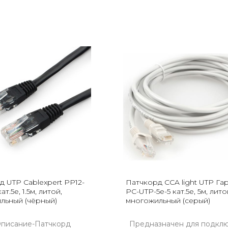
д UTP Cablexpert PP12-
Патчкорд CCA light UTP Га
ат.5e, 1.5м, литой,
PC-UTP-5e-5 кат.5e, 5м, лито
льный (чёрный)
многожильный (серый)
писание-Патчкорд
Предназначен для подкл