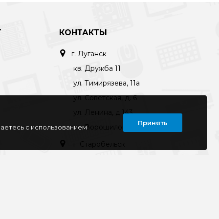
Т
КОНТАКТЫ
г. Луганск
кв. Дружба 11
ул. Тимирязева, 11а
ул. Советская, д. 6
ул. Ленина, д.143
Принять
кв. Ворошилова, д.3
шаетесь с использованием
г. Старобельск
ул. Коммунаров 89а
kompline-lg@mail.ru