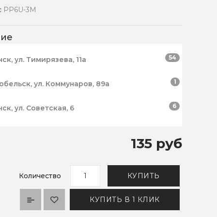
:
PP6U-3M
чие
54
нск, ул. Тимирязева, 11а
1
робельск, ул. Коммунаров, 89а
6
нск, ул. Советская, 6
135 руб
Количество
КУПИТЬ
КУПИТЬ В 1 КЛИК