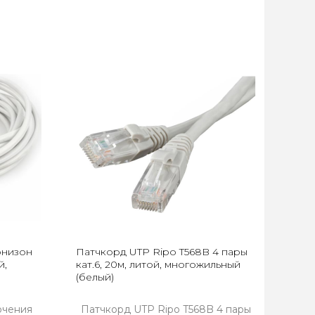
рнизон
Патчкорд UTP Ripo T568B 4 пары
й,
кат.6, 20м, литой, многожильный
(белый)
ючения
Патчкорд UTP Ripo T568B 4 пары