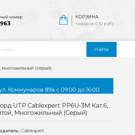
КОРЗИНА
ткий номер
963
товаров 0 (0 руб)
Найти
й, многожильный (серый)
ул. Коммунаров 89а с 09:00 до 16:00
орд UTP Cablexpert PP6U-3M Кат.6,
итой, Многожильный (серый)
одитель::
Cablexpert