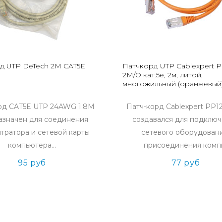
д UTP DeTech 2M CAT5E
Патчкорд UTP Cablexpert P
2M/O кат.5e, 2м, литой,
многожильный (оранжевый
рд CAT5E UTP 24AWG 1.8M
Патч-корд Cablexpert PP1
азначен для соединения
создавался для подклю
тратора и сетевой карты
сетевого оборудовани
компьютера...
присоединения компь
95 руб
77 руб