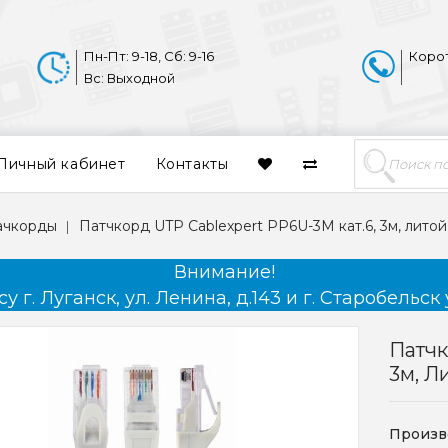
Пн-Пт: 9-18, Сб: 9-16
Коро
Вс: Выходной
Личный кабинет
Контакты
пачкорды
Патчкорд UTP Cablexpert PP6U-3M кат.6, 3м, лито
Внимание!
 г. Луганск, ул. Ленина, д.143 и г. Старобельск 
Патчк
3м, Л
Произв