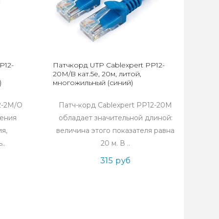
P12-
Патчкорд UTP Cablexpert PP12-
20M/B кат.5e, 20м, литой,
)
многожильный (синий)
2-2M/O
Патч-корд Cablexpert PP12-20M
чения
обладает значительной длиной:
я,
величина этого показателя равна
..
20 м. В ..
315 руб