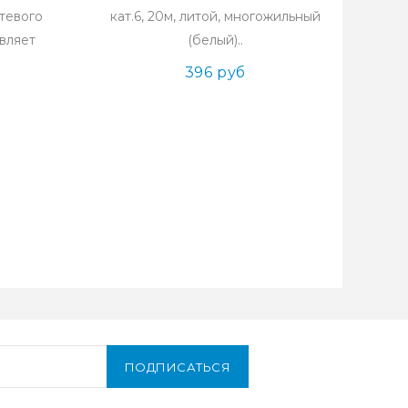
етевого
кат.6, 20м, литой, многожильный
вляет
(белый)..
396 руб
ПОДПИСАТЬСЯ