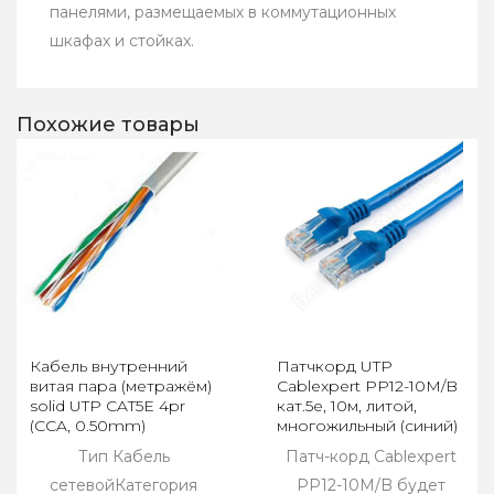
панелями, размещаемых в коммутационных
шкафах и стойках.
Похожие товары
Кабель внутренний
Патчкорд UTP
витая пара (метражём)
Cablexpert PP12-10M/B
solid UTP CAT5E 4pr
кат.5e, 10м, литой,
(CCA, 0.50mm)
многожильный (синий)
Тип Кабель
Патч-корд Cablexpert
сетевойКатегория
PP12-10M/B будет