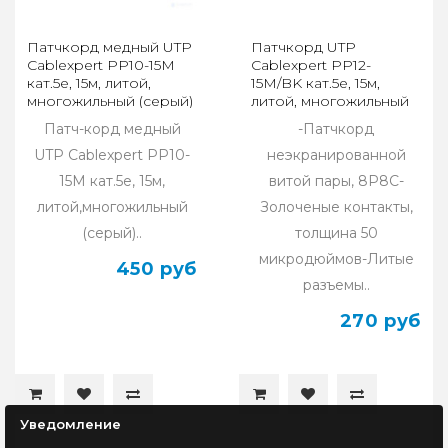
Патчкорд медный UTP
Патчкорд UTP
Cablexpert PP10-15M
Cablexpert PP12-
кат.5e, 15м, литой,
15M/BK кат.5e, 15м,
многожильный (серый)
литой, многожильный
(чёрный)
Патч-корд медный
-Патчкорд
UTP Cablexpert PP10-
неэкранированной
15M кат.5e, 15м,
витой пары, 8P8C-
литой,многожильный
Золоченые контакты,
(серый)..
толщина 50
микродюймов-Литые
450 руб
разъемы..
270 руб
Уведомление