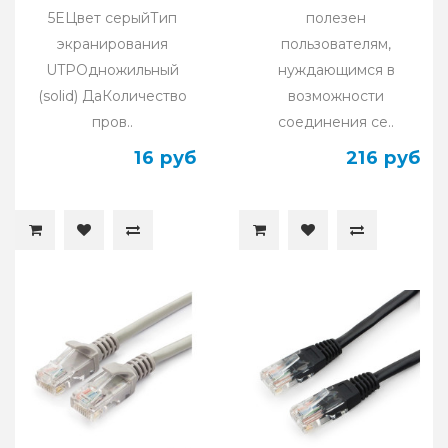
5EЦвет серыйТип
полезен
экранирования
пользователям,
UTPОдножильный
нуждающимся в
(solid) ДаКоличество
возможности
пров..
соединения се..
16 руб
216 руб