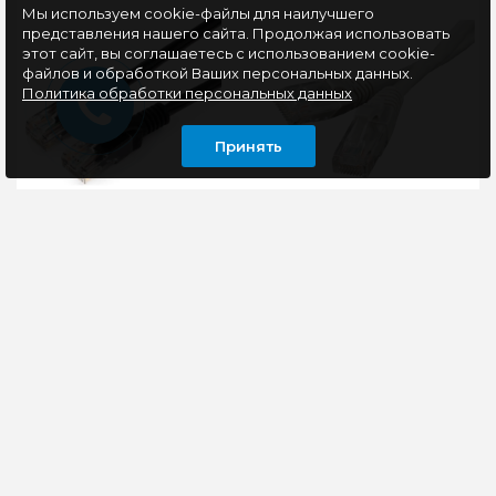
Мы используем cookie-файлы для наилучшего
представления нашего сайта. Продолжая использовать
этот сайт, вы соглашаетесь с использованием cookie-
файлов и обработкой Ваших персональных данных.
Политика обработки персональных данных
Принять
Патчкорд UTP
Патчкорд UTP Ripo
Cablexpert PP12-
T568B 4 пары кат.6, 3м,
30M/BK кат.5e, 30м,
литой, многожильный
литой, многожильный
(белый)
(чёрный)
Патч-корд Cablexpert
Патчкорд UTP Ripo
PP12-30M подойдет
T568B 4 пары кат.6, 3м,
для решения
литой, многожильный
нестандартных задач:
(белый)..
дело в том, что длина
117 руб
издели..