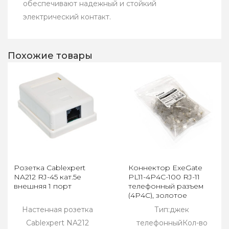
обеспечивают надежный и стойкий
электрический контакт.
Похожие товары
Розетка Cablexpert
Коннектор ExeGate
NA212 RJ-45 кат.5e
PL11-4P4C-100 RJ-11
внешняя 1 порт
телефонный разъем
(4P4C), золотое
напыление (100шт)
Настенная розетка
Тип:джек
Cablexpert NA212
телефонныйКол-во