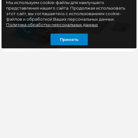
Мы используем cookie-файлы для наилучшего
представления нашего сайта. Продолжая использовать
этот сайт, вы соглашаетесь с использованием cookie-
файлов и обработкой Ваших персональных данных.
Политика обработки персональных данных
Принять
Коннектор Cablexpert
Абонентская розетка
RJ-45 (8P8C) LC-PTU-
ОРН-86 в полной
01/10 универсальная
комплектации со
кат.5e, 6 микрон,
скобой, без резинки и
сквозная (10 шт.)
кдзс
-Коннектор RJ-45 10
Коробка оптическая
шт в упаковке-Лёгкая
настенная ОРН-86
и простая установка-
(внутренняя) на 2 SC/ 4
Надёжная фиксация..
LC(SC-type) порта.
Предназначена для
72 руб
уст..