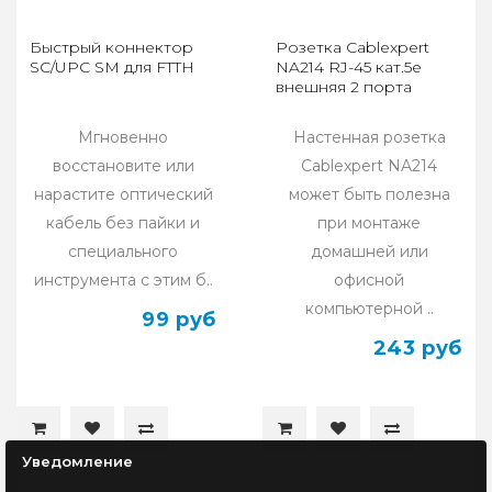
Быстрый коннектор
Розетка Cablexpert
SC/UPC SM для FTTH
NA214 RJ-45 кат.5e
внешняя 2 порта
Мгновенно
Настенная розетка
восстановите или
Cablexpert NA214
нарастите оптический
может быть полезна
кабель без пайки и
при монтаже
специального
домашней или
инструмента с этим б..
офисной
компьютерной ..
99 руб
243 руб
Уведомление