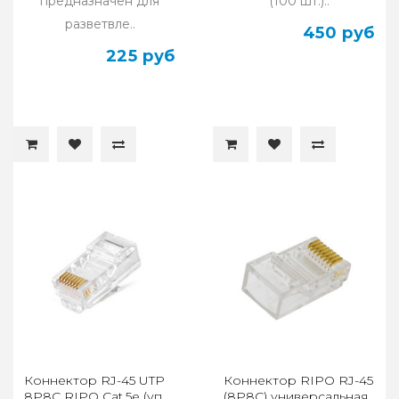
предназначен для
(100 шт.)..
разветвле..
450 руб
225 руб
Коннектор RJ-45 UTP
Коннектор RIPO RJ-45
8P8C RIPO Cat.5e (уп.
(8P8C) универсальная