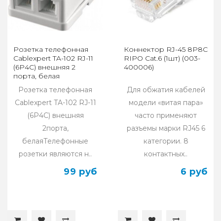
Розетка телефонная
Коннектор RJ-45 8P8C
Cablexpert TA-102 RJ-11
RIPO Cat.6 (1шт) (003-
(6P4C) внешняя 2
400006)
порта, белая
Розетка телефонная
Для обжатия кабелей
Cablexpert TA-102 RJ-11
модели «витая пара»
(6P4C) внешняя
часто применяют
2порта,
разъемы марки RJ45 6
белаяТелефонные
категории. 8
розетки являются н..
контактных..
99 руб
6 руб