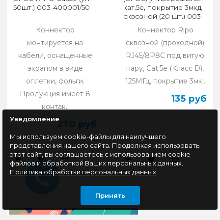
50шт.) 003-400001/50
кат.5e, покрытие 3мкд
сквозной (20 шт.) 003-
400035/20
Коннектор
Коннектор Ripo
монтируется на
сквозной (проходной)
кабели, оснащенные
RJ45/8P8C под витую
экраном в виде
пару, Cat.5e (Класс D),
оплетки, фольги.
125МГц, покрытие 3мк..
Продукция имеет 8
135 руб
контак..
Уведомление
270 руб
Мы используем cookie-файлы для наилучшего
представления нашего сайта. Продолжая использовать
этот сайт, вы соглашаетесь с использованием cookie-
файлов и обработкой Ваших персональных данных.
Политика обработки персональных данных
Принять