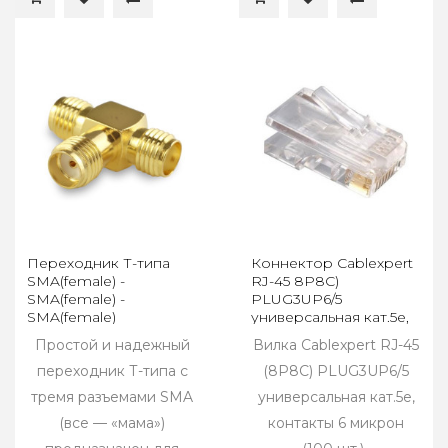
Переходник Т-типа
Коннектор Cablexpert
SMA(female) -
RJ-45 8P8C)
SMA(female) -
PLUG3UP6/5
SMA(female)
универсальная кат.5e,
контакты 6 микрон (уп.
Простой и надежный
Вилка Cablexpert RJ-45
100шт.)
переходник Т-типа с
(8P8C) PLUG3UP6/5
тремя разъемами SMA
универсальная кат.5e,
(все — «мама»)
контакты 6 микрон