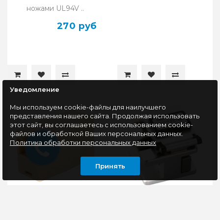
ножами UL94V ..
270 руб
Уведомление
Мы используем cookie-файлы для наилучшего
представления нашего сайта. Продолжая использовать
этот сайт, вы соглашаетесь с использованием cookie-
файлов и обработкой Ваших персональных данных.
Политика обработки персональных данных
Принять
Соединитель RIPO
Прецизионный
RJ45 Cat5e (female-
скалыватель FC-6S