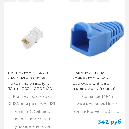
Коннектор RJ-45 UTP
Наконечник на
8P8C RIPO Cat.5e
коннектор RJ-45,
покрытие 3 мкд (уп.
Cablexpert, BT5BL
50шт.) 003-400021/50
изолирующий синий
(100 шт.)
Коннекторы марки
Колпачок RJ-45
RIPO для разъемов RJ-
изолирующийЦвет:
45 8P8C Cat 5e с
синийКол-во: 100 шт...
покрытием 3мкд и
342 руб
универсальными