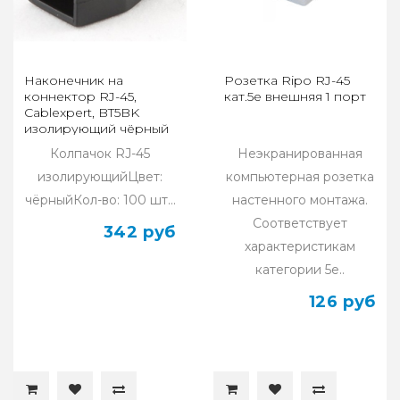
Наконечник на
Розетка Ripo RJ-45
коннектор RJ-45,
кат.5e внешняя 1 порт
Cablexpert, BT5BK
изолирующий чёрный
(100 шт.)
Колпачок RJ-45
Неэкранированная
изолирующийЦвет:
компьютерная розетка
чёрныйКол-во: 100 шт...
настенного монтажа.
Соответствует
342 руб
характеристикам
категории 5е..
126 руб