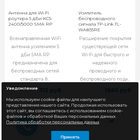
Антенна для Wi-Fi
Усилитель
роутера 5 дБи KC5-
беспроводного
2400/5000 SMA RP
сигнала TP-Link TL-
WA855RE
Всенаправленная WiFi
Расширение покрытия
антенна усилением 5
существующей сети
дБи SMA RP
Wi-Fi для быстрого и
предназначена для
надёжного
беспроводных сетей
проводного и
стандарта 8..
беспроводного подк..
Уведомление
315 руб
1665 руб
Мы используем cookie-файлы для наилучшего
представления нашего сайта. Продолжая использовать
этот сайт, вы соглашаетесь с использованием cookie-
файлов и обработкой Ваших персональных данных.
Политика обработки персональных данных
Принять