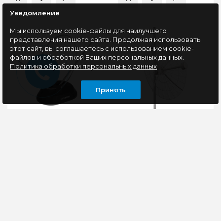
Уведомление
Мы используем cookie-файлы для наилучшего
представления нашего сайта. Продолжая использовать
этот сайт, вы соглашаетесь с использованием cookie-
файлов и обработкой Ваших персональных данных.
Политика обработки персональных данных
Принять
Антенна
Антенна 4G MIMO
телевизионная
параболическая 24дб,
Hyundai H-TAI100 3дБ
сборная
пассивная черный
ТВ-Антенна Hyundai H-
KROKS KNA24-
TAI100 принесет
1700/4200P - это
пользу в городской
параболическая
квартире, на даче или
широкополосная
в загородном доме.
направленная MIMO