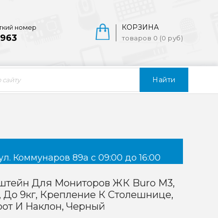
КОРЗИНА
ткий номер
963
товаров 0 (0 руб)
Найти
ул. Коммунаров 89а с 09:00 до 16:00
штейн Для Мониторов ЖК Buro M3,
", До 9кг, Крепление К Столешнице,
от И Наклон, Черный