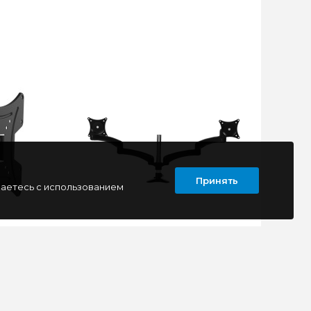
Принять
шаетесь с использованием
 Buro
Кронштейн для мониторов Cactus
CS-VM-FE124D-BK черный 15"-27"
макс.8кг настольный поворот и
наклон