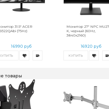
онитор 31.5" ACER
Монитор 27" NPC MU27
B322QAbi (75Hz)
K, черный (60Hz,
3840x2160)
16990 руб
16920 руб
КУПИТЬ
КУПИТЬ
е товары