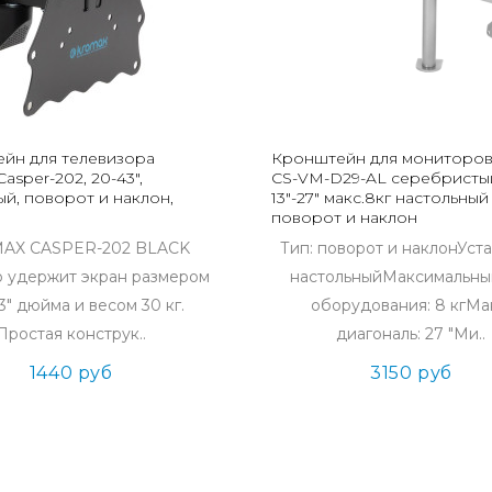
йн для телевизора
Кронштейн для мониторов
asper-202, 20-43",
CS-VM-D29-AL серебристы
ый, поворот и наклон,
13"-27" макс.8кг настольный
поворот и наклон
AX CASPER-202 BLACK
Тип: поворот и наклонУста
 удержит экран размером
настольныйМаксимальны
3" дюйма и весом 30 кг.
оборудования: 8 кгМа
Простая конструк..
диагональ: 27 "Ми..
1440 руб
3150 руб