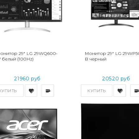
онитор 29" LG 29WQ600-
Монитор 29" LG 29WP5
 белый (100Hz)
B черный
21960 руб
20520 руб
КУПИТЬ
КУПИТЬ