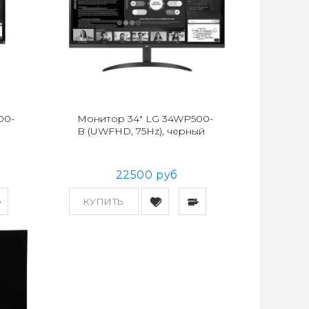
00-
Монитор 34" LG 34WP500-
B (UWFHD, 75Hz), черный
22500 руб
КУПИТЬ