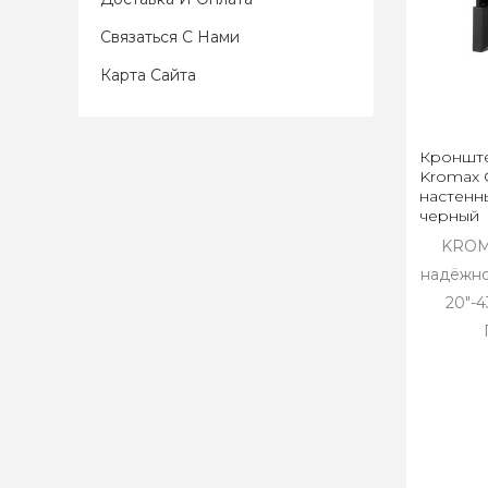
Связаться С Нами
Карта Сайта
Кронште
Kromax C
настенн
черный
KROM
надёжно
20"-4