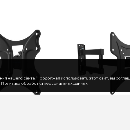
ия нашего сайта. Продолжая использовать этот сайт, вы согла
.
Политика обработки персональных данных
йн для телевизора
Кронштейн для телевизора
ALACTIC-11, 15-42",
FL3S, 20-48", настенный,
ый, поворот и наклон,
поворотно-выдвижной и
наклонный, черный