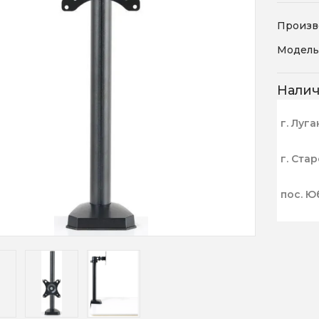
Произв
Модель
Нали
г. Луга
г. Ста
пос. Ю