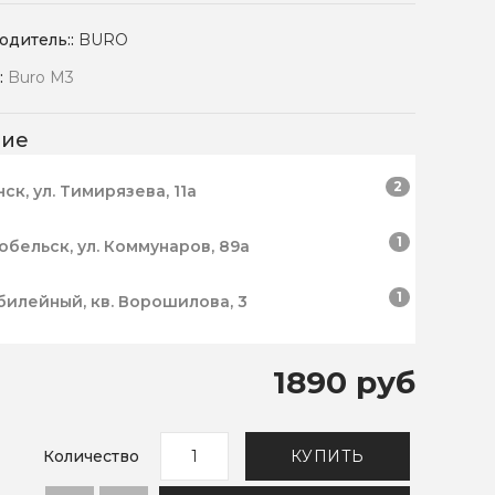
одитель::
BURO
:
Buro M3
чие
2
нск, ул. Тимирязева, 11а
1
робельск, ул. Коммунаров, 89а
1
билейный, кв. Ворошилова, 3
1890 руб
Количество
КУПИТЬ