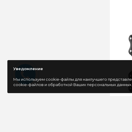
Уведомление
Мы используем cookie-файлы для наилучшего представлен
cookie-файлов и обработкой Ваших персональных данных
Кронште
Kromax G
настенн
черный