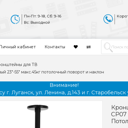
Пн-Пт: 9-18, Сб: 9-16
Коро
Вс: Выходной
Личный кабинет
Контакты
ронштейны для ТВ
й 23"-55" макс.45кг потолочный поворот и наклон
Внимание!
 г. Луганск, ул. Ленина, д.143 и г. Старобельск 
Кронш
CP07 
Пото