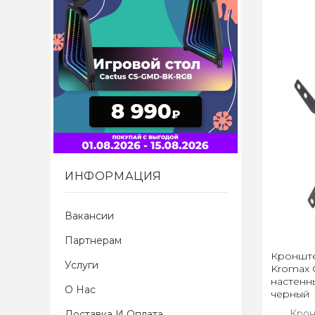
ИНФОРМАЦИЯ
Вакансии
Партнерам
Кронште
Услуги
Kromax G
настенн
О Нас
черный
Крон
Доставка И Оплата