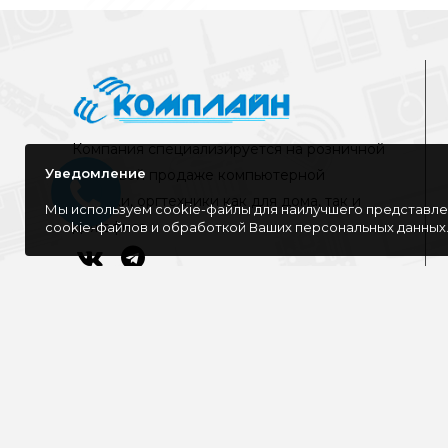
Компания специализируется на розничной
Уведомление
и оптовой продаже компьютерной
техники, оргтехники как для дома, так и
Мы используем cookie-файлы для наилучшего представлен
для офиса
cookie-файлов и обработкой Ваших персональных данных