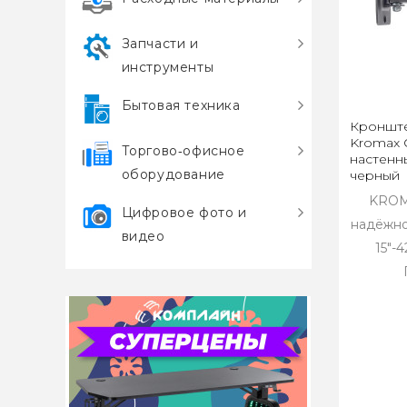
Запчасти и
инструменты
Бытовая техника
Кронште
Kromax O
Торгово‑офисное
настенн
оборудование
черный
KROM
Цифровое фото и
надёжно
видео
15"-