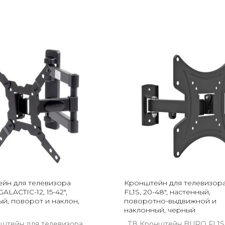
йн для телевизора
Кронштейн для телевизора
ALACTIC-12, 15-42",
FL1S, 20-48", настенный,
ый, поворот и наклон,
поворотно-выдвижной и
наклонный, черный
штейн для телевизора
ТВ Кронштейн BURO FL1S.