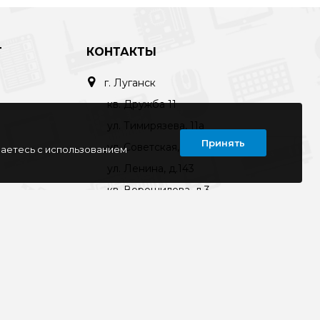
Т
КОНТАКТЫ
г. Луганск
кв. Дружба 11
ул. Тимирязева, 11а
Принять
ул. Советская, д. 6
шаетесь с использованием
ул. Ленина, д.143
кв. Ворошилова, д.3
г. Старобельск
ул. Коммунаров 89а
kompline-lg@mail.ru