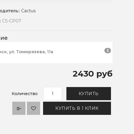
одитель::
Cactus
:
CS-CP07
чие
2
нск, ул. Тимирязева, 11а
2430 руб
Количество
КУПИТЬ
КУПИТЬ В 1 КЛИК