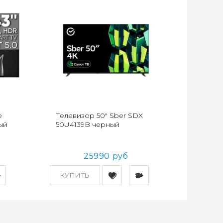
e
Телевизор 50" Sber SDX
ый
50U4139B черный
25990 руб
КУПИТЬ