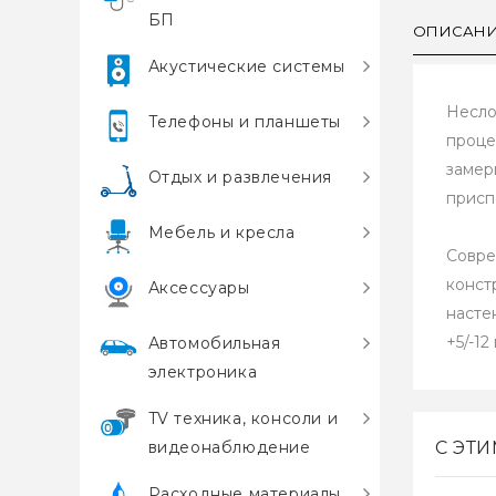
БП
ОПИСАН
Акустические системы
Несло
Телефоны и планшеты
проце
замер
Отдых и развлечения
присп
Мебель и кресла
Совре
конст
Аксессуары
насте
+5/-12
Автомобильная
электроника
TV техника, консоли и
видеонаблюдение
С ЭТ
Расходные материалы