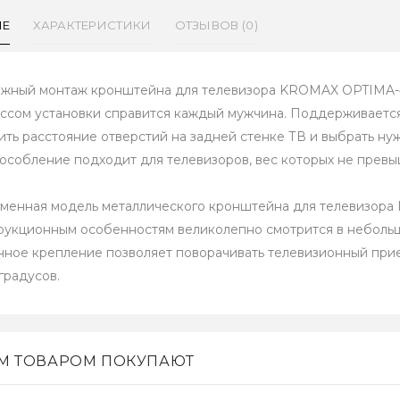
ИЕ
ХАРАКТЕРИСТИКИ
ОТЗЫВОВ (0)
жный монтаж кронштейна для телевизора KROMAX OPTIMA-4
ссом установки справится каждый мужчина. Поддерживаетс
ить расстояние отверстий на задней стенке ТВ и выбрать ну
особление подходит для телевизоров, вес которых не превыш
менная модель металлического кронштейна для телевизор
рукционным особенностям великолепно смотрится в небольш
нное крепление позволяет поворачивать телевизионный прием
 градусов.
ИМ ТОВАРОМ ПОКУПАЮТ