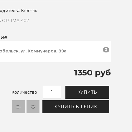
одитель::
Kromax
:
OPTIMA-402
чие
3
робельск, ул. Коммунаров, 89а
1350 руб
Количество
КУПИТЬ
КУПИТЬ В 1 КЛИК