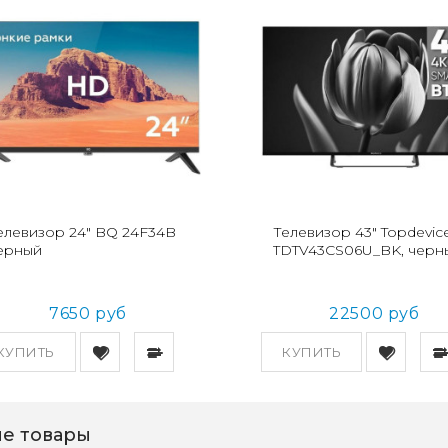
елевизор 24" BQ 24F34B
Телевизор 43" Topdevic
ерный
TDTV43CS06U_BK, черн
7650 руб
22500 руб
КУПИТЬ
КУПИТЬ
е товары