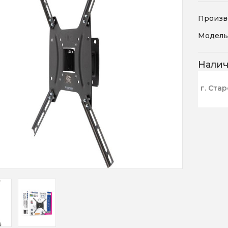
Произв
Модель
Нали
г. Ста