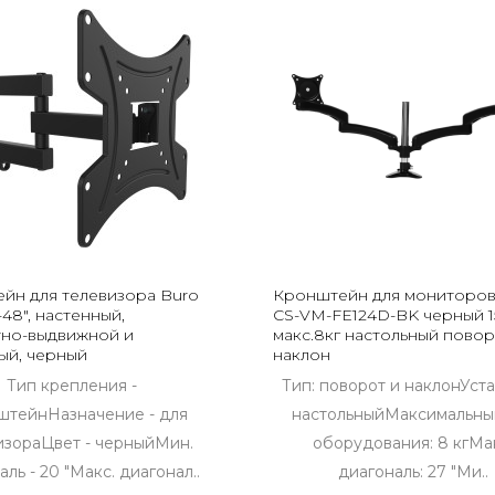
йн для телевизора Buro
Кронштейн для мониторов
-48", настенный,
CS-VM-FE124D-BK черный 15
но-выдвижной и
макс.8кг настольный повор
ый, черный
наклон
Тип крепления -
Тип: поворот и наклонУста
штейнНазначение - для
настольныйМаксимальны
изораЦвет - черныйМин.
оборудования: 8 кгМа
ль - 20 "Макс. диагонал..
диагональ: 27 "Ми..