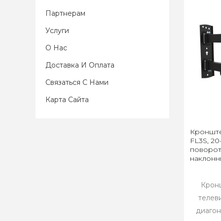
Партнерам
Услуги
О Нас
Доставка И Оплата
Связаться С Нами
Карта Сайта
Кронште
FL3S, 20
поворот
наклонн
Крон
телев
диагона