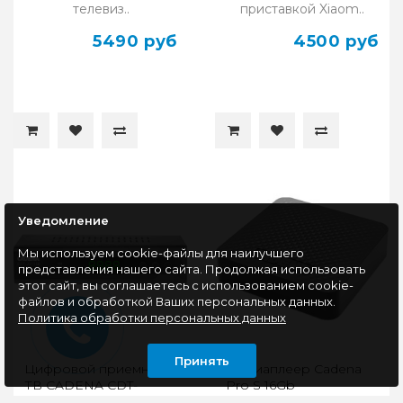
телевиз..
приставкой Xiaom..
5490 руб
4500 руб
Уведомление
Мы используем cookie-файлы для наилучшего
представления нашего сайта. Продолжая использовать
этот сайт, вы соглашаетесь с использованием cookie-
файлов и обработкой Ваших персональных данных.
Политика обработки персональных данных
Принять
Цифровой приемник
Медиаплеер Cadena
ТВ CADENA CDT-
Pro S 16Gb
2315SB DVB-T2 черный