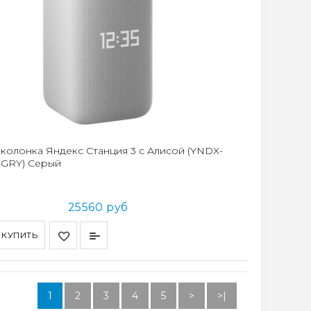
 колонка Яндекс Станция 3 с Алисой (YNDX-
GRY) Серый
25560 руб
КУПИТЬ
1
2
3
4
5
>
>|