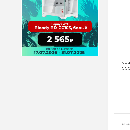
Умн
000
Показ