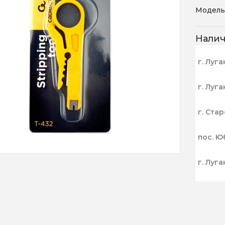
Модель
Нали
г. Луга
г. Луга
г. Ста
пос. Ю
г. Луга