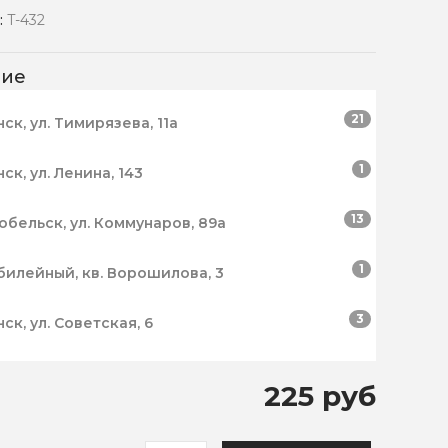
:
T-432
чие
21
нск, ул. Тимирязева, 11а
1
нск, ул. Ленина, 143
13
робельск, ул. Коммунаров, 89а
1
билейный, кв. Ворошилова, 3
3
нск, ул. Советская, 6
225 руб