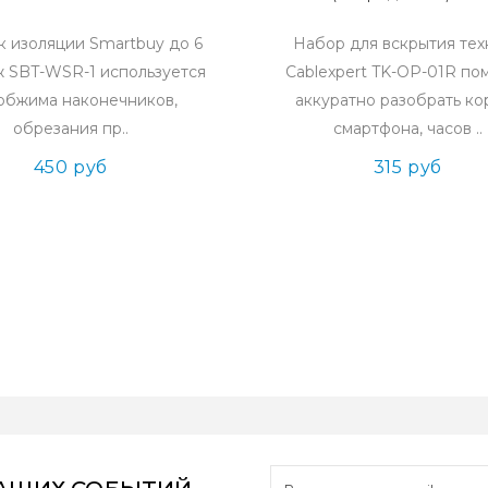
 изоляции Smartbuy до 6
Набор для вскрытия тех
ж SBT-WSR-1 используется
Cablexpert TK-OP-01R по
обжима наконечников,
аккуратно разобрать ко
обрезания пр..
смартфона, часов ..
450 руб
315 руб