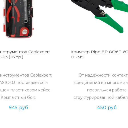
нструментов Cablexpert
Кримпер Ripo 8Р-8С/6Р-6С
-03 (26 пр.)
HT-315
инструментов Cablexpert
От надежности контак
ASIC-03 поставляется в
соединений во многом за
шом пластиковом кейсе.
правильная работа
Компактный бок..
структурированной кабель
945 руб
450 руб