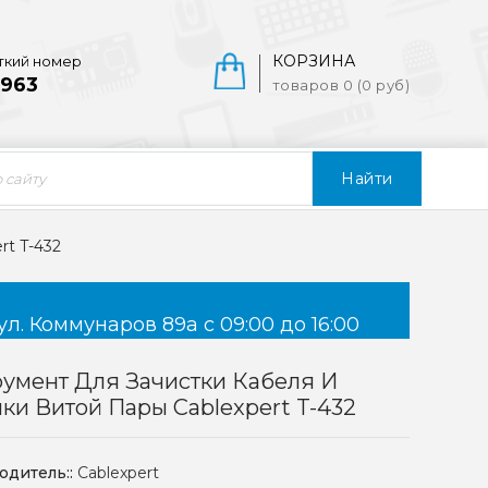
КОРЗИНА
ткий номер
963
товаров 0 (0 руб)
Найти
rt T-432
ул. Коммунаров 89а с 09:00 до 16:00
умент Для Зачистки Кабеля И
ки Витой Пары Cablexpert T-432
одитель::
Cablexpert