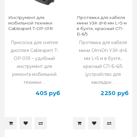
Инструмент для
Протяжка для кабеля
мобильной техники
мини УЗК d=6 мм L=5 м
Cablexpert T-OP-01R
в бухте, красный СП-
Б-6/5
Присоска для снятия
Протяжка для кабеля
дисплея Cablexpert T-
мини OlmiOn УЗК d=6
OP-01R – удобный
мм L=5 м в бухте,
инструмент для
красный СП-Б-6/5
ремонта мобильной
(устройство для
техники. ..
закладки ..
405 руб
2250 руб