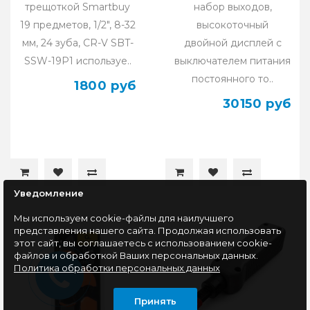
трещоткой Smartbuy
набор выходов,
19 предметов, 1/2", 8-32
высокоточный
мм, 24 зуба, CR-V SBT-
двойной дисплей с
SSW-19P1 используе..
выключателем питания
постоянного то..
1800 руб
30150 руб
Уведомление
Мы используем cookie-файлы для наилучшего
представления нашего сайта. Продолжая использовать
этот сайт, вы соглашаетесь с использованием cookie-
файлов и обработкой Ваших персональных данных.
Политика обработки персональных данных
Принять