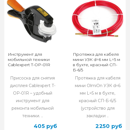
Инструмент для
Протяжка для кабеля
мобильной техники
мини УЗК d=6 мм L=5 м
Cablexpert T-OP-01R
в бухте, красный СП-
Б-6/5
Присоска для снятия
Протяжка для кабеля
дисплея Cablexpert T-
мини OlmiOn УЗК d=6
OP-01R – удобный
мм L=5 м в бухте,
инструмент для
красный СП-Б-6/5
ремонта мобильной
(устройство для
техники. ..
закладки ..
405 руб
2250 руб