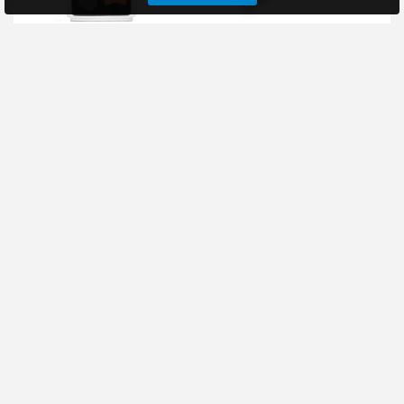
Инструмент для
Инструмент для
мобильной техники
разделки витой пары в
Cablexpert T-OP-02R
розетку Cablexpert T-
431 , тип 110
Инструмент для
Инструмент для
вскрытия техники
заделки кабеля в
Cablexpert T-OP-02R
разъемы IDC типа 110 и
поможет
в модули Keystone
отремонтировать
RJ45Служит для
большинство
заделки экра..
мобильных ус..
675 руб
270 руб