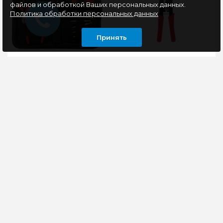
файлов и обработкой Ваших персональных данных.
Политика обработки персональных данных
Принять
Набор инструментов
Кримпер Ripo HT-568
Cablexpert TK-HOBBY
для RJ-45/RJ-11/12
(12
инструментов/32предмета)
Набор инструментов
КРИМПЕР RIPO HT-
Cablexpert TK-HOBBY
568 ДЛЯ RJ-45/RJ-11/12
930 порадует
ПРЕДНАЗНАЧЕН
лаконичностью своего
ДЛЯ:-Обжима
содержимого.
телефонных и кабелей
Универсальный ..
передачи данных..
900 руб
540 руб