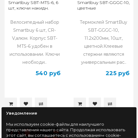
Smartbuy SBT-MTS-6, 6
Smartbuy SBT-GGGC-10,
шт, ключи накидн.
цветные
Велосипедный набор
Термоклей SmartBuy
Smartbuy 6 шт, CR-
SBT-GGGC-10,
V,алюм. Корпус SBT-
11.2x200мм, 10шт,
MTS-6 удобен в
цветной.Клеевые
использовании. Ключи
стержни являются
необходи..
универсальным рас..
540 руб
225 руб
Уведомление
Мы используем cookie-файлы для наилучшего
представления нашего сайта. Продолжая использовать
этот сайт, вы соглашаетесь с использованием cookie-