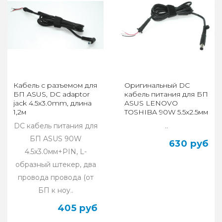
Кабель с разъемом для
Оригинальный DC
БП ASUS, DC adaptor
кабель питания для БП
jack 4.5x3.0mm, длина
ASUS LENOVO
1,2м
TOSHIBA 90W 5.5x2.5мм
DC кабель питания для
..
БП ASUS 90W
630 руб
4.5x3.0мм+PIN, L-
образный штекер, два
провода провода (от
БП к ноу..
405 руб