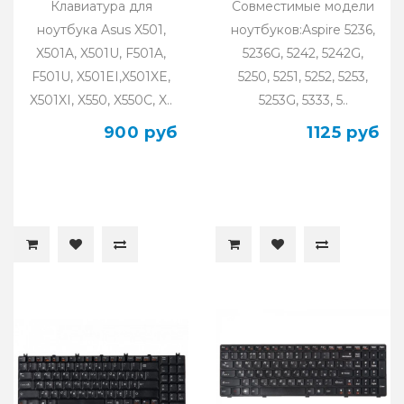
Клавиатура для
Совместимые модели
ноутбука Asus X501,
ноутбуков:Aspire 5236,
X501A, X501U, F501A,
5236G, 5242, 5242G,
F501U, X501EI,X501XE,
5250, 5251, 5252, 5253,
X501XI, X550, X550C, X..
5253G, 5333, 5..
900 руб
1125 руб