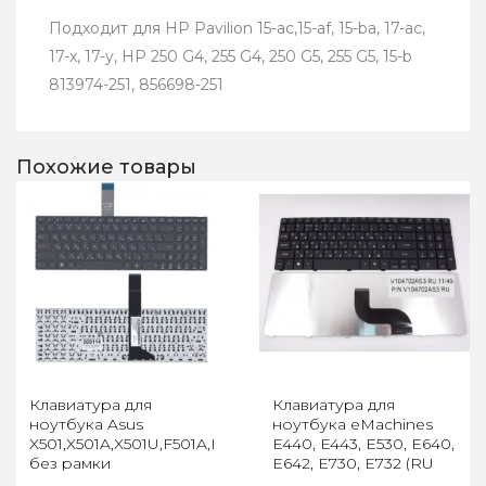
Подходит для HP Pavilion 15-ac,15-af, 15-ba, 17-ac,
17-x, 17-y, HP 250 G4, 255 G4, 250 G5, 255 G5, 15-b
813974-251, 856698-251
Похожие товары
Клавиатура для
Клавиатура для
ноутбука Asus
ноутбука eMachines
X501,X501A,X501U,F501A,F501U,X501EI,X501XE,X501XI,X550,
E440, E443, E530, E640,
без рамки
E642, E730, E732 (RU
Black)