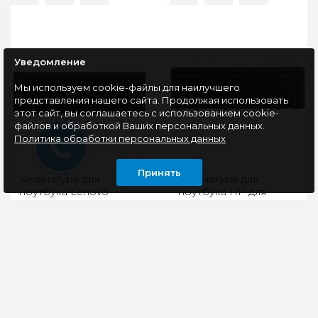
Уведомление
Мы используем cookie-файлы для наилучшего
представления нашего сайта. Продолжая использовать
этот сайт, вы соглашаетесь с использованием cookie-
файлов и обработкой Ваших персональных данных.
Политика обработки персональных данных
Принять
Клавиатура для
Клавиатура для
ноутбука Lenovo
ноутбука HP для
IdeaPad G50-70 G50-30
Pavilion DV6, DV6T, dv6-
черная с черной
6000, dv6-6100, dv6-
рамкой <11338>
6200, dv6-6b00, dv6-
Клавиатура для
Клавиатура для
6c0,
ноутбука Lenovo
ноутбука HP для
IdeaPad G50-70 и G50-
Pavilion DV6, DV6T, dv6-
30 в черном цвете с
6000, dv6-6100, dv6-
черной рамкой
6200, dv6-6b00, dv6-