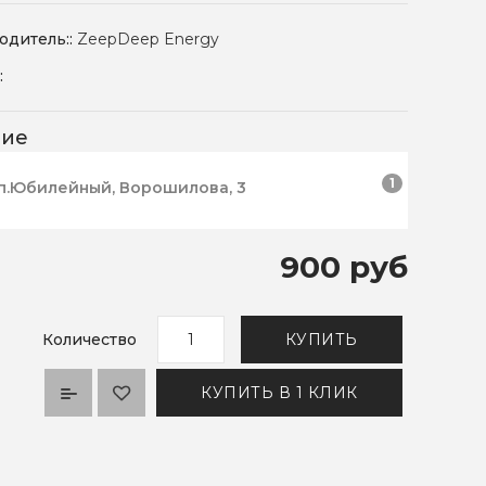
одитель::
ZeepDeep Energy
:
чие
1
п.Юбилейный, Ворошилова, 3
900 руб
Количество
КУПИТЬ
КУПИТЬ В 1 КЛИК