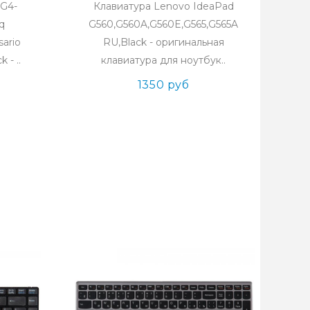
 G4-
Клавиатура Lenovo IdeaPad
q
G560,G560A,G560E,G565,G565A
ario
RU,Black - оригинальная
 - ..
клавиатура для ноутбук..
1350 руб