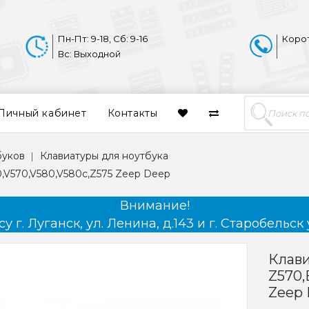
Пн-Пт: 9-18, Сб: 9-16
Коро
Вс: Выходной
Личный кабинет
Контакты
буков
Клавиатуры для ноутбука
0,V570,V580,V580c,Z575 Zeep Deep
Внимание!
 г. Луганск, ул. Ленина, д.143 и г. Старобельск 
Клави
Z570,
Zeep