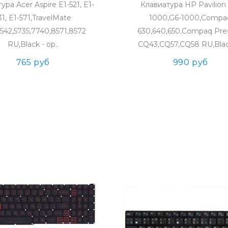
ура Acer Aspire E1-521, E1-
Клавиатура HP Pavilion
31, E1-571,TravelMate
1000,G6-1000,Compa
5542,5735,7740,8571,8572
630,640,650,Compaq Pres
RU,Black - ор..
CQ43,CQ57,CQ58 RU,Black
765 руб
990 руб