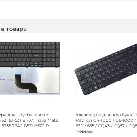
е товары
ура для ноутбука Acer
Клавиатура для ноутбука 
-521 E1-531 E1-571 TravelMate
Pavilion G4-1000 / G6-1000 / 
2 5735 7740 8571 8572 R
630 / 635 / CQ43 / CQ57 / CQ
(черный