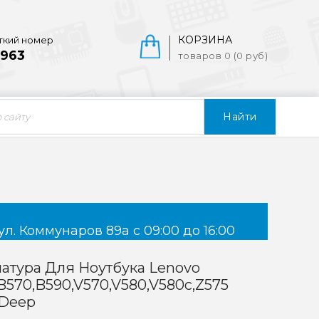
КОРЗИНА
ткий номер
963
товаров 0 (0 руб)
Найти
ул. Коммунаров 89а с 09:00 до 16:00
атура Для Ноутбука Lenovo
B570,B590,V570,V580,V580c,Z575
 Deep