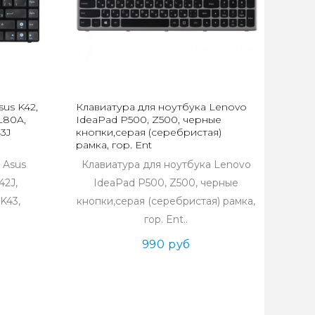
us K42,
Клавиатура для ноутбука Lenovo
L80A,
IdeaPad P500, Z500, черные
43J
кнопки,серая (серебристая)
рамка, гор. Ent
 Asus
Клавиатура для ноутбука Lenovo
42J,
IdeaPad P500, Z500, черные
K43,
кнопки,серая (серебристая) рамка,
гор. Ent..
990 руб