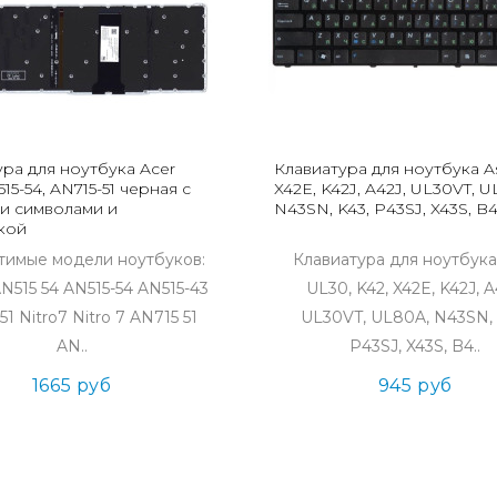
ура для ноутбука Acer
Клавиатура для ноутбука As
515-54, AN715-51 черная с
X42E, K42J, A42J, UL30VT, U
и символами и
N43SN, K43, P43SJ, X43S, B
кой
тимые модели ноутбуков:
Клавиатура для ноутбука
AN515 54 AN515-54 AN515-43
UL30, K42, X42E, K42J, A
51 Nitro7 Nitro 7 AN715 51
UL30VT, UL80A, N43SN, 
AN..
P43SJ, X43S, B4..
1665 руб
945 руб