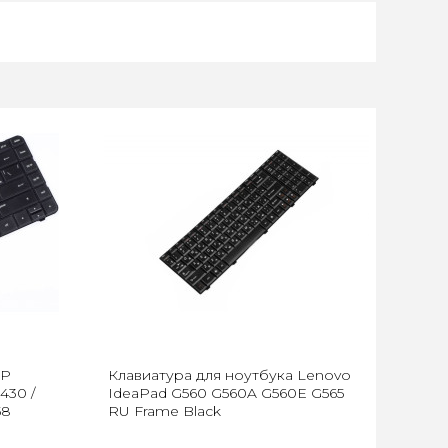
HP
Клавиатура для ноутбука Lenovo
430 /
IdeaPad G560 G560A G560E G565
58
RU Frame Black