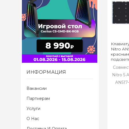
Клавиат
Nitro AN
красным
подсвет
Совмес
ИНФОРМАЦИЯ
Nitro 5 
AN517-
Вакансии
Партнерам
Услуги
О Нас
Доставка И Оплата