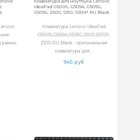
Lenovo
Клавиатура для ноутбука Lenovo
е
IdeaPad G500S, G505A, G505G,
)
G505S, S500, S510, S510P RU Black
Lenovo
Клавиатура Lenovo IdeaPad
рные
G500S,G505A,G505G,S500,S510P,
 рамка,
Z510 RU Black - оригинальная
клавиатура для ..
945 руб