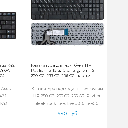
us K42,
Клавиатура для ноутбука HP
L80A,
Pavilion 15, 15-a, 15-e, 15-g, 15-n, 15-r,
43J
250 G3, 255 G3, 256 G3, черная
 Asus
Клавиатура подходит к ноутбукам:
42J,
HP 250 G3, 255 G2, 255 G3, Pavilion
K43,
SleekBook 15-e, 15-e000, 15-e00..
990 руб