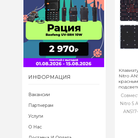
Клавиат
Nitro AN
ИНФОРМАЦИЯ
красным
подсвет
Вакансии
Совмес
Nitro 5 
Партнерам
AN517-
Услуги
О Нас
Доставка И Оплата