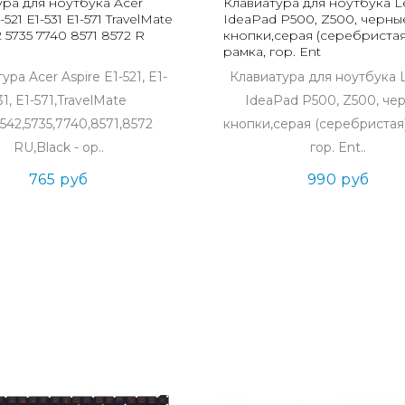
ура для ноутбука Acer
Клавиатура для ноутбука 
-521 E1-531 E1-571 TravelMate
IdeaPad P500, Z500, черны
2 5735 7740 8571 8572 R
кнопки,серая (серебристая
рамка, гор. Ent
ура Acer Aspire E1-521, E1-
Клавиатура для ноутбука 
31, E1-571,TravelMate
IdeaPad P500, Z500, че
5542,5735,7740,8571,8572
кнопки,серая (серебристая)
RU,Black - ор..
гор. Ent..
765 руб
990 руб