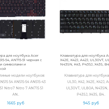
ура для ноутбука Acer
Клавиатура для ноутбука As
515-54, AN715-51 черная с
X42E, K42J, A42J, UL30VT, U
и символами и
N43SN, K43, P43SJ, X43S, B
кой
тимые модели ноутбуков:
Клавиатура для ноутбука
AN515 54 AN515-54 AN515-43
UL30, K42, X42E, K42J, A
51 Nitro7 Nitro 7 AN715 51
UL30VT, UL80A, N43SN, 
AN..
P43SJ, X43S, B4..
1665 руб
945 руб