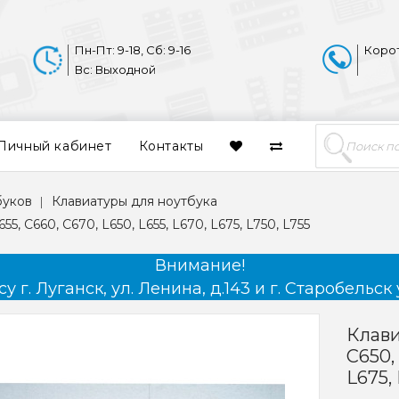
Пн-Пт: 9-18, Сб: 9-16
Коро
Вс: Выходной
Личный кабинет
Контакты
буков
Клавиатуры для ноутбука
55, C660, C670, L650, L655, L670, L675, L750, L755
Внимание!
 г. Луганск, ул. Ленина, д.143 и г. Старобельск 
Клави
C650,
L675,