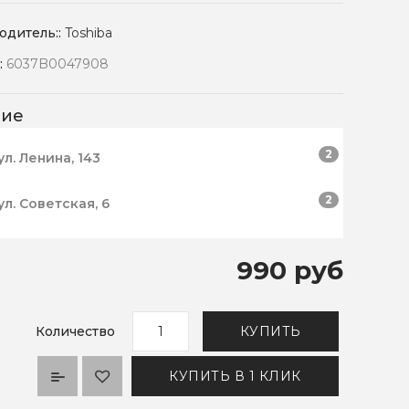
одитель::
Toshiba
:
6037B0047908
чие
2
ул. Ленина, 143
2
ул. Советская, 6
990 руб
Количество
КУПИТЬ
КУПИТЬ В 1 КЛИК