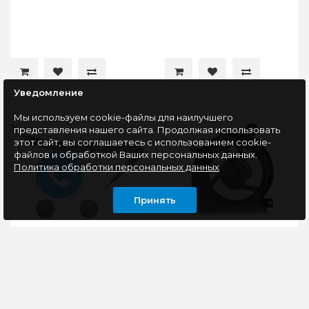
Уведомление
Мы используем cookie-файлы для наилучшего
представления нашего сайта. Продолжая использовать
этот сайт, вы соглашаетесь с использованием cookie-
файлов и обработкой Ваших персональных данных.
Политика обработки персональных данных
Принять
Вентилятор (кулер)
Вентилятор (кулер)
для ноутбука HP CQ42,
(комплект GPU +CPU)
G42, CQ62, G62, G4, G6,
для ноутбука MSI
G7, CQ56, G56 (4pin)
Katana GF66 GL66 GF76
GL76