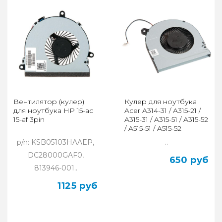
Вентилятор (кулер)
Кулер для ноутбука
для ноутбука HP 15-ac
Acer A314-31 / A315-21 /
15-af 3pin
A315-31 / A315-51 / A315-52
/ A515-51 / A515-52
p/n: KSB05103HAAEP,
..
DC28000GAF0,
650 руб
813946-001..
1125 руб