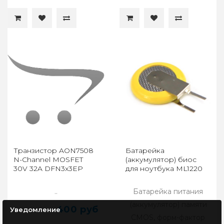
Транзистор AON7508
Батарейка
N-Channel MOSFET
(аккумулятор) биос
30V 32A DFN3x3EP
для ноутбука ML1220
..
Батарейка питания
(аккумулятор) памяти
400 руб
Уведомление
CMOS, форм-фактор