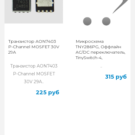
Транзистор AON7403
Микросхема
P-Channel MOSFET 30V
TNY286PG, Оффлайн
29A
AC/DC переключатель,
TinySwitch-4,
обратноходовой, 85В
Транзистор AON7403
..
AC-265В AC, 15Вт
P-Channel MOSFET
315 руб
30V 29A..
225 руб