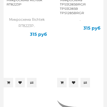
RT8223P
TPS51285BRGR
TPS51285B
TPS1285BRGR
TPS1285B 51285B 1285B
Микросхема Richtek
..
RT8223P..
315 руб
315 руб