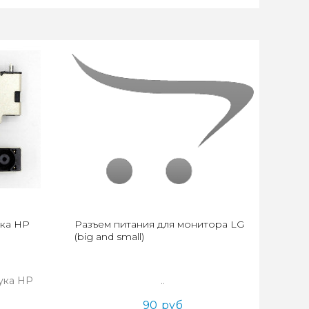
ука HP
Разъем питания для монитора LG
(big and small)
ука HP
..
90 руб