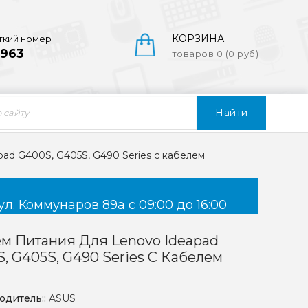
КОРЗИНА
ткий номер
963
товаров 0 (0 руб)
Найти
pad G400S, G405S, G490 Series с кабелем
ул. Коммунаров 89а с 09:00 до 16:00
м Питания Для Lenovo Ideapad
, G405S, G490 Series С Кабелем
одитель::
ASUS