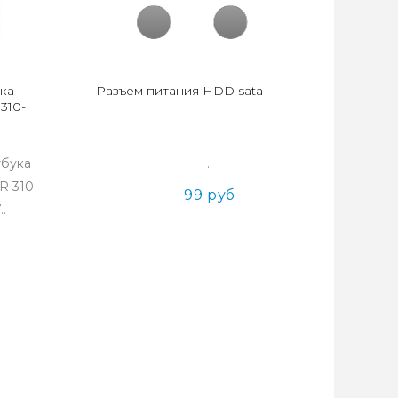
ка
Разъем питания HDD sata
310-
тбука
..
R 310-
99 руб
..