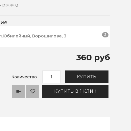
:
PJ585M
чие
2
п.Юбилейный, Ворошилова, 3
360 руб
Количество
КУПИТЬ
КУПИТЬ В 1 КЛИК