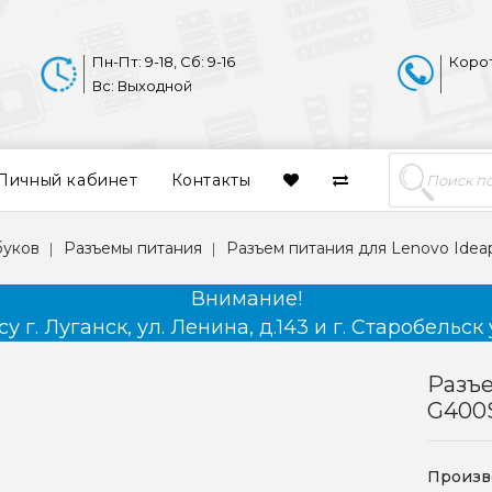
Пн-Пт: 9-18, Сб: 9-16
Коро
Вс: Выходной
Личный кабинет
Контакты
буков
Разъемы питания
Разъем питания для Lenovo Idea
Внимание!
 г. Луганск, ул. Ленина, д.143 и г. Старобельск 
Разъе
G400S
Произв