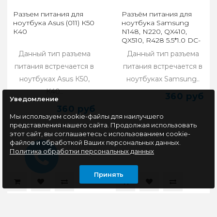
Разъем питания для
Разъём питания для
ноутбука Asus (011) К50
ноутбука Samsung
К40
N148, N220, QX410,
QX510, R428 5.5*1.0 DC-
80
Данный тип разъема
Данный тип разъема
питания встречается в
питания встречается в
ноутбуках Asus К50,
ноутбуках Samsung..
К40..
360 руб
Уведомление
360 руб
Мы используем cookie-файлы для наилучшего
представления нашего сайта. Продолжая использовать
этот сайт, вы соглашаетесь с использованием cookie-
файлов и обработкой Ваших персональных данных.
Политика обработки персональных данных
Принять