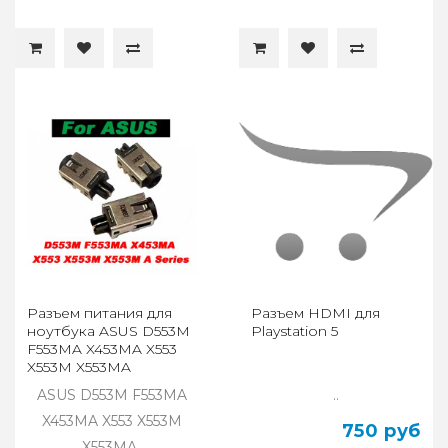
Разъем питания для
Разъем HDMI для
ноутбука ASUS D553M
Playstation 5
F553MA X453MA X553
X553M X553MA
ASUS D553M F553MA
..
X453MA X553 X553M
750 руб
X553MA..