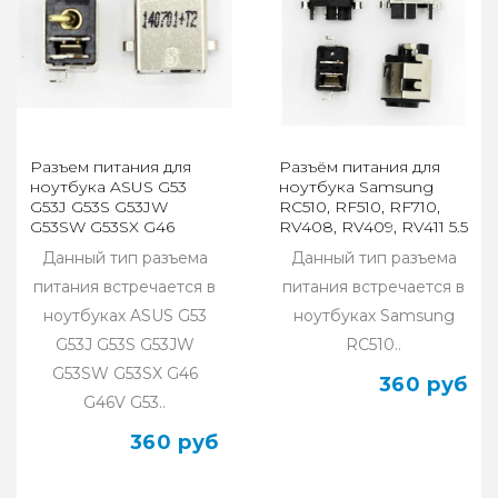
Разъем питания для
Разъём питания для
ноутбука ASUS G53
ноутбука Samsung
G53J G53S G53JW
RC510, RF510, RF710,
G53SW G53SX G46
RV408, RV409, RV411 5.5
G46V G53JW
*1.0 DC-81
Данный тип разъема
Данный тип разъема
питания встречается в
питания встречается в
ноутбуках ASUS G53
ноутбуках Samsung
G53J G53S G53JW
RC510..
G53SW G53SX G46
360 руб
G46V G53..
360 руб