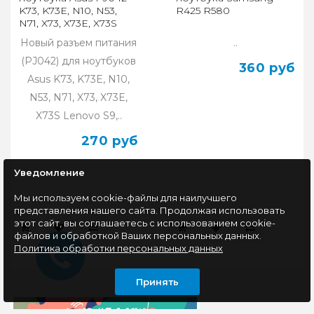
K73, K73E, N10, N53,
R425 R580
N71, X73, X73E, X73S
Новый разъем питания
..
(PJ042) для ноутбуков
360 руб
Asus K73, K73E, N10,
N53, N71, X73, X73E,
X73S Lenovo S9,..
270 руб
Уведомление
Мы используем cookie-файлы для наилучшего
представления нашего сайта. Продолжая использовать
этот сайт, вы соглашаетесь с использованием cookie-
файлов и обработкой Ваших персональных данных.
Политика обработки персональных данных
Принять