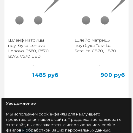
Шлейф матрицы
Шлейф матрицы
ноутбука Lenovo
ноутбука Toshiba
Lenovo B560, B570,
Satellite C870, L870
B575, V570 LED
..
..
1485 руб
900 руб
Уведомление
Мы используем cookie-файлы для наилучшего
представления нашего сайта. Продолжая использовать
этот сайт, вы соглашаетесь с использованием cookie-
файлов и обработкой Ваших персональных данных.