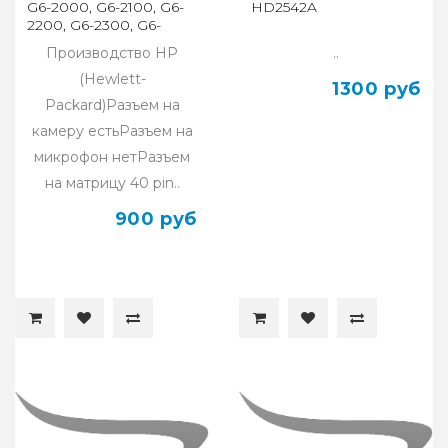
G6-2000, G6-2100, G6-
HD2542A
2200, G6-2300, G6-
2400, G6-2500, G6-2600
Производство HP
..
(Hewlett-
1300 руб
Packard)Разъем на
камеру естьРазъем на
микрофон нетРазъем
на матрицу 40 pin..
900 руб