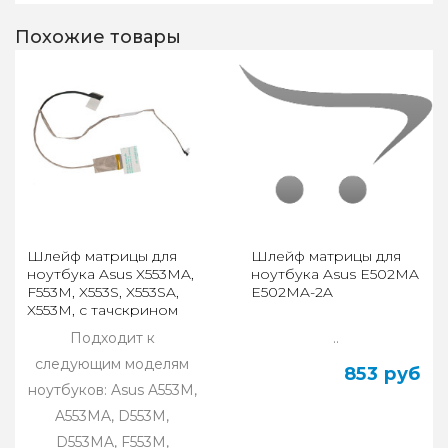
Похожие товары
Шлейф матрицы для
Шлейф матрицы для
ноутбука Asus X553MA,
ноутбука Asus E502MA
F553M, X553S, X553SA,
E502MA-2A
X553M, с тачскрином
40 pin
Подходит к
..
следующим моделям
853 руб
ноутбуков: Asus A553M,
A553MA, D553M,
D553MA, F553M,