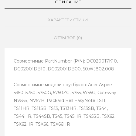
ОПИСАНИЕ
ХАРАКТЕРИСТИКИ
ОТЗЫВОВ (0)
Совместимые PartNumber (P/N): DC020017K10,
DC02001DB10, DC02001DB00, 50.WJ802.008
Совместимые модели ноутбуков: Acer Aspire
5350, 5750, 5750G, 5750ZG, 5755, 5755G; Gateway
NV55S, NV57H; Packard Bell EasyNote TS11,
TS11HR, TS11SB, TS13, TS13HR, TS13SB, TS44,
TS44HR, TS44SB, TS45, TS45HR, TS45SB, TSX62,
TSX62HR, TSX66, TSX66HR