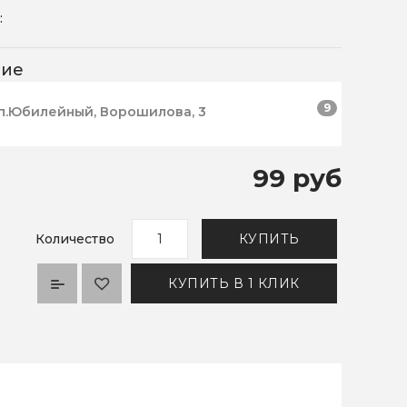
:
чие
9
п.Юбилейный, Ворошилова, 3
99 руб
Количество
КУПИТЬ
КУПИТЬ В 1 КЛИК