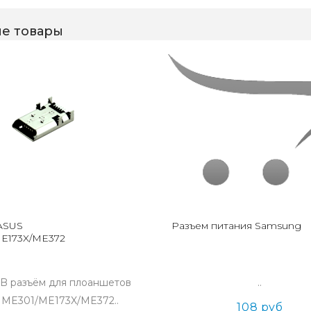
е товары
ASUS
Разъем питания Samsung
E173X/ME372
B разъём для плоаншетов
..
 ME301/ME173X/ME372..
108 руб