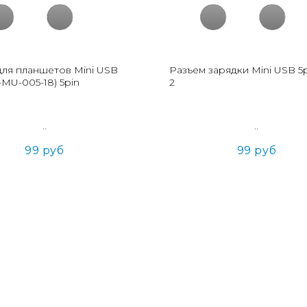
для планшетов Mini USB
Разъем зарядки Mini USB 5p
-MU-005-18) 5pin
2
..
..
99 руб
99 руб