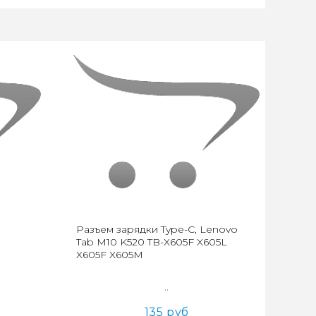
Разъем зарядки Type-C, Lenovo
Tab M10 K520 TB-X605F X605L
X605F X605M
..
135 руб