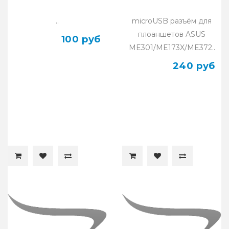
..
microUSB разъём для
плоаншетов ASUS
100 руб
ME301/ME173X/ME372..
240 руб