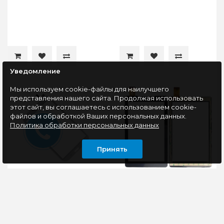
Уведомление
Мы используем cookie-файлы для наилучшего
представления нашего сайта. Продолжая использовать
этот сайт, вы соглашаетесь с использованием cookie-
файлов и обработкой Ваших персональных данных.
Политика обработки персональных данных
Принять
Сенсорное стекло
Сенсорное стекло
(тачскрин) Samsung
(тачскрин) для China
SM-T311 Galaxy Tab 3
Tab 7.0'' Kingvina-
(белый)
PG707 / XLD708-V0