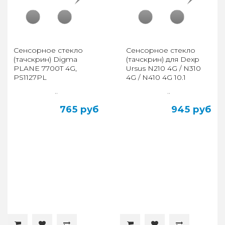
Сенсорное стекло
Сенсорное стекло
(тачскрин) Digma
(тачскрин) для Dexp
PLANE 7700T 4G,
Ursus N210 4G / N310
PS1127PL
4G / N410 4G 10.1
..
..
765 руб
945 руб