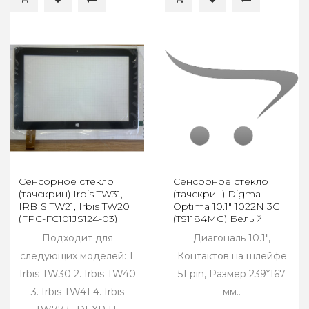
Сенсорное стекло
Сенсорное стекло
(тачскрин) Irbis TW31,
(тачскрин) Digma
IRBIS TW21, Irbis TW20
Optima 10.1" 1022N 3G
(FPC-FC101JS124-03)
(TS1184MG) Белый
Пoдходит для
Диагональ 10.1",
cледующиx моделей: 1.
Контактов на шлейфе
Irbis TW30 2. Irbis TW40
51 pin, Размер 239*167
3. Irbis TW41 4. Irbis
мм..