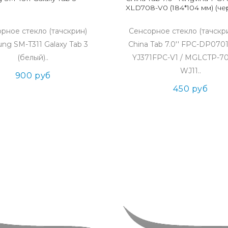
XLD708-V0 (184*104 мм) (че
рное стекло (тачскрин)
Сенсорное стекло (тачскр
ng SM-T311 Galaxy Tab 3
China Tab 7.0'' FPC-DP0701
(белый)..
YJ371FPC-V1 / MGLCTP-70
WJ11..
900 руб
450 руб