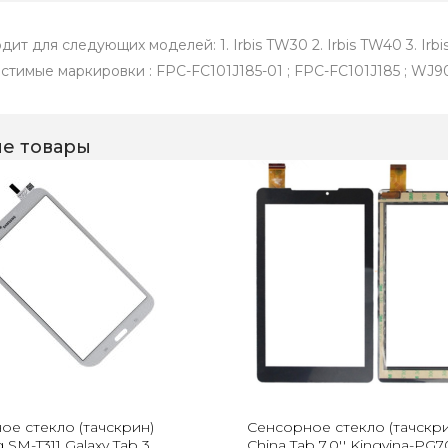
ит для cледующиx моделей: 1. Irbis TW30 2. Irbis TW40 3. Irbi
стимые мapкиpовки : FРС-FС101J185-01 ; FPС-FС101J185 ; WJ9
е товары
ое стекло (тачскрин)
Сенсорное стекло (тачскри
SM-T311 Galaxy Tab 3
China Tab 7.0'' Kingvina-PG7