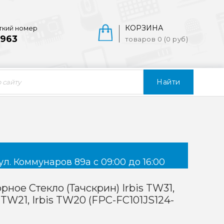
КОРЗИНА
ткий номер
963
товаров 0 (0 руб)
Найти
ул. Коммунаров 89а с 09:00 до 16:00
рное Стекло (тачскрин) Irbis TW31,
 TW21, Irbis TW20 (FPC-FC101JS124-