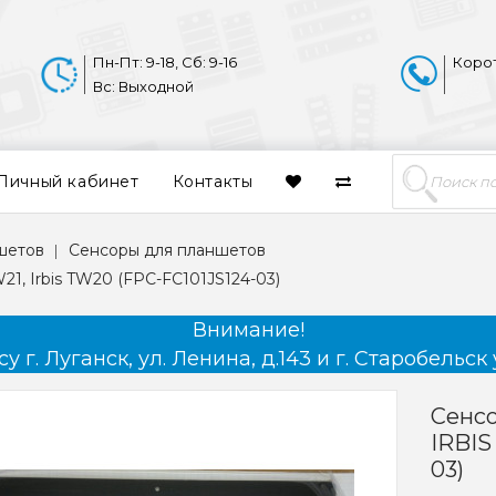
Пн-Пт: 9-18, Сб: 9-16
Коро
Вс: Выходной
Личный кабинет
Контакты
шетов
Сенсоры для планшетов
21, Irbis TW20 (FPC-FC101JS124-03)
Внимание!
 г. Луганск, ул. Ленина, д.143 и г. Старобельск 
Сенсо
IRBIS
03)