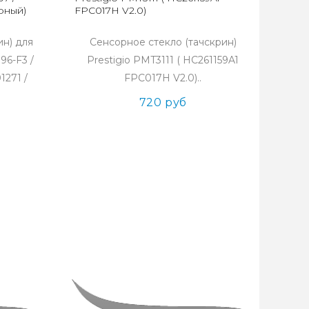
рный)
FPC017H V2.0)
ин) для
Сенсорное стекло (тачскрин)
96-F3 /
Prestigio PMT3111 ( HC261159A1
1271 /
FPC017H V2.0)..
720 руб