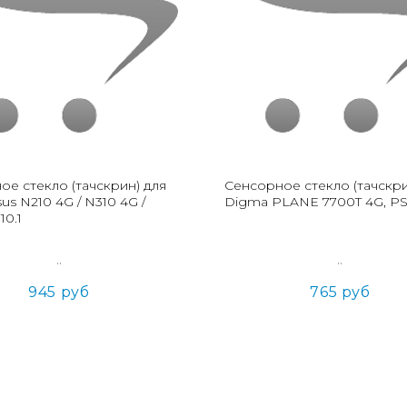
ое стекло (тачскрин) для
Сенсорное стекло (тачскри
us N210 4G / N310 4G /
Digma PLANE 7700T 4G, PS
10.1
..
..
945 руб
765 руб