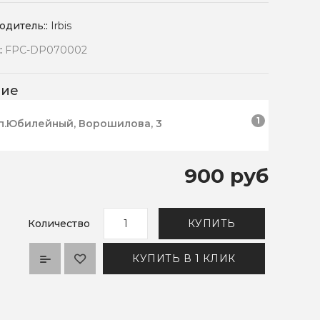
одитель::
Irbis
:
FPC-DP070002
чие
1
п.Юбилейный, Ворошилова, 3
900 руб
Количество
КУПИТЬ
КУПИТЬ В 1 КЛИК