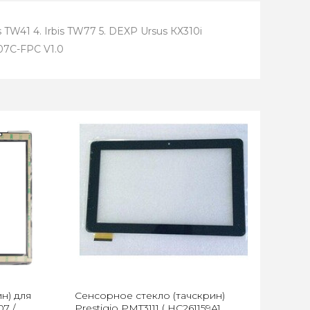
s TW41 4. Irbis TW77 5. DEXР Ursus КХ310i
07С-FPС V1.0
н) для
Сенсорное стекло (тачскрин)
07 /
Prestigio PMT3111 ( HC261159A1