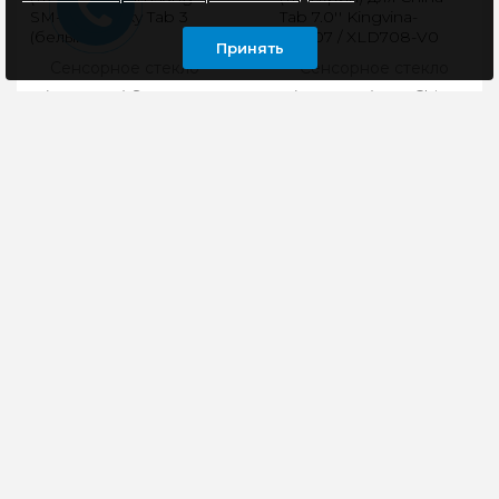
SM-T311 Galaxy Tab 3
Tab 7.0'' Kingvina-
(белый)
PG707 / XLD708-V0
Принять
(184*104 мм) (черный)
Сенсорное стекло
Сенсорное стекло
(тачскрин) Samsung
(тачскрин) для China
SM-T311 Galaxy Tab 3
Tab 7.0'' FPC-
(белый)..
DP070196-F3 /
YJ371FPC-V1 /
900 руб
MGLCTP-701271 / WJ11..
450 руб