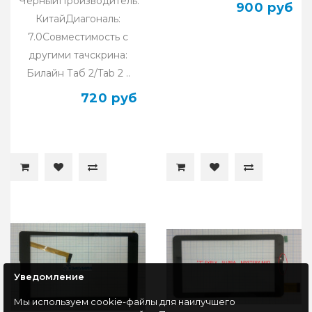
ЧерныйПроизводитель:
900 руб
КитайДиагональ:
7.0Совместимость с
другими тачскрина:
Билайн Таб 2/Tab 2 ..
720 руб
Уведомление
Мы используем cookie-файлы для наилучшего