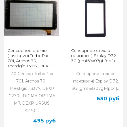
Сенсорное стекло
Сенсорное стекло
(тачскрин) TurboPad
(тачскрин) Explay D7.2
701, Archos 70,
3G (gm169a07g1-fpc-1)
Prestigio T3377, DEXP
G270I, DIGMA M7
7.0 Сенсор TurboPad
Сенсорное стекло
701, Archos 70 ,
(тачскрин) Explay D7.2
Prestigio T3377, DEXP
3G (gm169a07g1-fpc-1)..
G270I, DIGMA OPTIMA
630 руб
M7, DEXP URSUS
A270I,..
495 руб