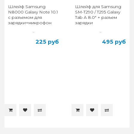
Шлейф Samsung
Шлейф для Samsung
N8000 Galaxy Note 10.1
SM-T290 / T295 Galaxy
c разъемом для
Tab A 8.0" + разъем
зарядки+микрофон
зарядки
..
..
225 руб
495 руб