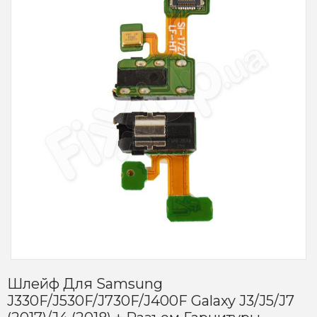
Шлейф Для Samsung
J330F/J530F/J730F/J400F Galaxy J3/J5/J7