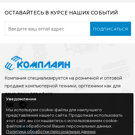
ОСТАВАЙТЕСЬ В КУРСЕ НАШИХ СОБЫТИЙ
ПОДПИСАТЬСЯ
Компания специализируется на розничной и оптовой
продаже компьютерной техники, оргтехники как для
дома, так и для офиса
Уведомление
Мы используем cookie-файлы для наилучшего
представления нашего сайта. Продолжая использовать
ИНФОРМАЦИЯ
этот сайт, вы соглашаетесь с использованием cookie-
файлов и обработкой Ваших персональных данных.
Политика обработки персональных данных