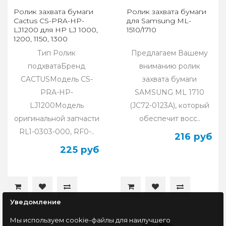
Ролик захвата бумаги
Ролик захвата бумаги
Cactus CS-PRA-HP-
для Samsung ML-
LJ1200 для HP LJ 1000,
1510/1710
1200, 1150, 1300
Тип Ролик
Предлагаем Вашему
подхватаБренд
вниманию ролик
CACTUSМодель CS-
захвата бумаги
PRA-HP-
SAMSUNG ML 1710
LJ1200Модель
(JC72-0123A), который
оригинальной запчасти
обеспечит восс..
RL1-0303-000, RF0-..
216 руб
225 руб
Уведомление
Мы используем cookie-файлы для наилучшего