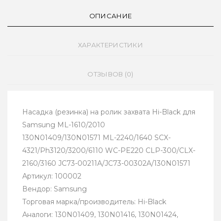
ОПИСАНИЕ
ХАРАКТЕРИСТИКИ
ОТЗЫВОВ (0)
Насадка (резинка) на ролик захвата Hi-Black для
Samsung ML-1610/2010
130N01409/130N01571 ML-2240/1640 SCX-
4321/Ph3120/3200/6110 WC-РE220 CLP-300/CLX-
2160/3160 JC73-00211A/JC73-00302A/130N01571
Артикул: 100002
Вендор: Samsung
Торговая марка/производитель: Hi-Black
Аналоги: 130N01409, 130N01416, 130N01424,