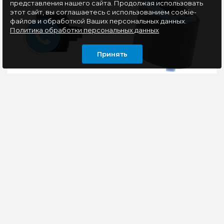
представления нашего сайта. Продолжая использовать
этот сайт, вы соглашаетесь с использованием cookie-
файлов и обработкой Ваших персональных данных.
Политика обработки персональных данных
Принять
Насадка (резинка)
Ролик захвата бумаги
ролика подачи
Cactus CS-PRA-HP-
обходного лотка Hi-
LJ1505 для HP LJ P1500
Black для Kyocera
Series, P1505, P1505n,
TASKalfa 1800/1801
M1120 MFP, M1120
Совместимость:
Cactus CS-PRA-HP-
TASKalfa 1800, TASKalfa
LJ1505 поможет
2200, TASKalfa 1801,
отремонтировать
TASKalfa 2201...
принтер. Механизм
точно соответствует
405 руб
форме и размер..
207 руб