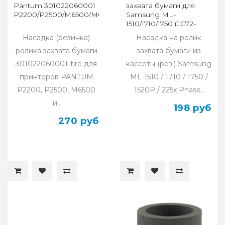
Pantum 301022060001
захвата бумаги для
P2200/P2500/M6500/M6600
Samsung ML-
1510/1710/1750 (JC72-
01231A/JC86-00080J)
Насадка (резинка)
Насадка на ролик
ролика захвата бумаги
захвата бумаги из
301022060001-tire для
кассеты (рез.) Samsung
принтеров PANTUM
ML-1510 / 1710 / 1750 /
P2200, P2500, M6500
1520P / 225х Phase..
и..
198 руб
270 руб