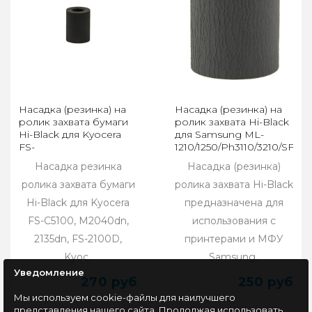
Насадка (резинка) на
Насадка (резинка) на
ролик захвата бумаги
ролик захвата Hi-Black
Hi-Black для Kyocera
для Samsung ML-
FS-
1210/1250/Ph3110/3210/SF531
C5100/M2040dn/2135dn/FS-
Насадка резинка
Насадка (резинка)
2100D
ролика захвата бумаги
ролика захвата Hi-Black
Hi-Black для Kyocera
предназначена для
FS-C5100, M2040dn,
использования с
2135dn, FS-2100D,
принтерами и МФУ
Kyoc..
Samsung..
Уведомление
270 руб
250 руб
Мы используем cookie-файлы для наилучшего
представления нашего сайта. Продолжая использовать