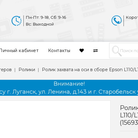
Пн-Пт: 9-18, Сб: 9-16
Коро
Вс: Выходной
Личный кабинет
Контакты
теров
Ролики
Ролик захвата на оси в сборе Epson L110/L
Внимание!
 г. Луганск, ул. Ленина, д.143 и г. Старобельск 
Ролик
L110/
(1569