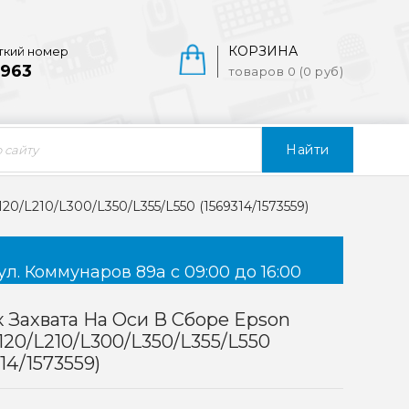
КОРЗИНА
ткий номер
963
товаров 0 (0 руб)
Найти
120/L210/L300/L350/L355/L550 (1569314/1573559)
ул. Коммунаров 89а с 09:00 до 16:00
 Захвата На Оси В Сборе Epson
L120/L210/L300/L350/L355/L550
314/1573559)