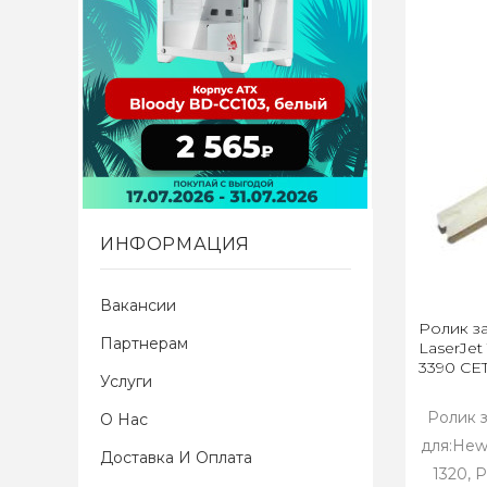
ИНФОРМАЦИЯ
Вакансии
Ролик за
Партнерам
LaserJet 
3390 CE
Услуги
Ролик з
О Нас
для:Hewl
Доставка И Оплата
1320, P