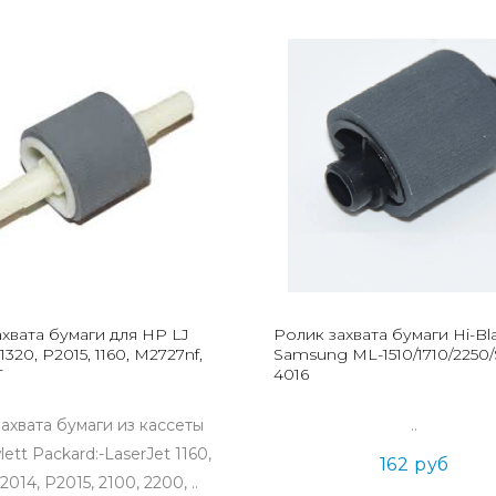
хвата бумаги для HP LJ
Ролик захвата бумаги Hi-Bl
1320, P2015, 1160, M2727nf,
Samsung ML-1510/1710/2250/
T
4016
ахвата бумаги из кассеты
..
ett Packard:-LaserJet 1160,
162 руб
2014, P2015, 2100, 2200, ..