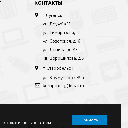
Т
КОНТАКТЫ
г. Луганск
кв. Дружба 11
ул. Тимирязева, 11а
ул. Советская, д. 6
ул. Ленина, д.143
кв. Ворошилова, д.3
г. Старобельск
ул. Коммунаров 89а
kompline-lg@mail.ru
Принять
шаетесь с использованием