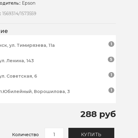
одитель::
Epson
:
1569314/1573559
чие
1
нск, ул. Тимирязева, 11а
5
ул. Ленина, 143
1
ул. Советская, 6
1
п.Юбилейный, Ворошилова, 3
288 руб
Количество
КУПИТЬ