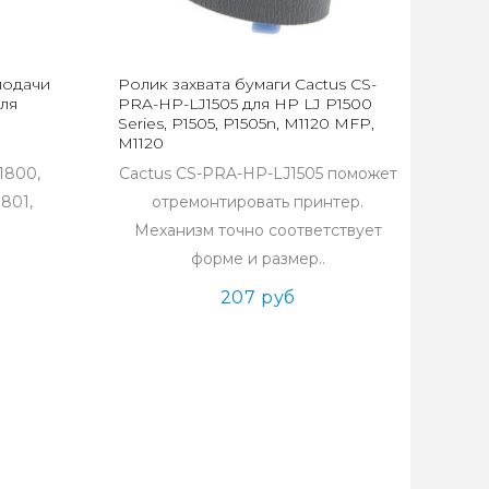
подачи
Ролик захвата бумаги Cactus CS-
для
PRA-HP-LJ1505 для HP LJ P1500
Series, P1505, P1505n, M1120 MFP,
M1120
1800,
Cactus CS-PRA-HP-LJ1505 поможет
1801,
отремонтировать принтер.
Механизм точно соответствует
форме и размер..
207 руб