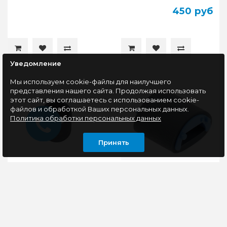
450 руб
Уведомление
Мы используем cookie-файлы для наилучшего
представления нашего сайта. Продолжая использовать
этот сайт, вы соглашаетесь с использованием cookie-
файлов и обработкой Ваших персональных данных.
Политика обработки персональных данных
Принять
Насадка на ролик
Ролик захвата бумаги
захвата бумаги Hi-Black
Cactus CS-PRA-HP-
для Samsung ML-
LJ1010 для HP CLJ
1510/1710/2250/SCX-4016
1600, 2600, 2605, LJ
1010, 1012, 1015, 1018
Артикул:
Ролик подхвата Cactus