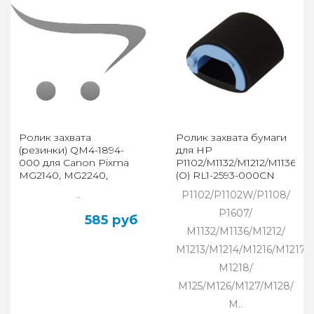
Ролик захвата
Ролик захвата бумаги
(резинки) QM4-1894-
для HP
000 для Canon Pixma
P1102/M1132/M1212/M1136/M1
MG2140, MG2240,
(O) RL1-2593-000CN
MG3140, MG3240,
..
P1102/P1102W/P1108/
MG3540, MG4140
P1607/
585 руб
M1132/M1136/M1212/
M1213/M1214/M1216/M1217/
M1218/
M125/M126/M127/M128/
M..