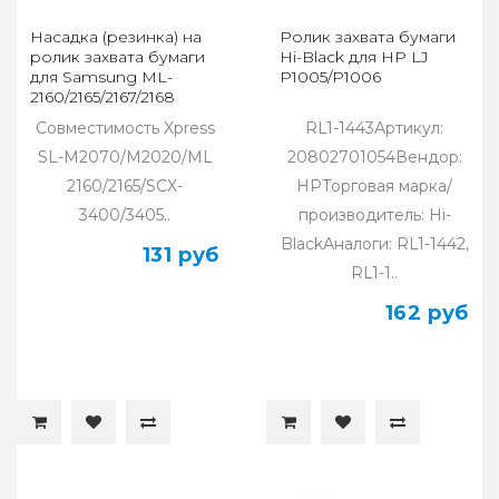
Насадка (резинка) на
Ролик захвата бумаги
ролик захвата бумаги
Hi-Black для HP LJ
для Samsung ML-
P1005/P1006
2160/2165/2167/2168
Совместимость Xpress
RL1-1443Артикул:
SL-M2070/M2020/ML
20802701054Вендор:
2160/2165/SCX-
HPТорговая марка/
3400/3405..
производитель: Hi-
BlackАналоги: RL1-1442,
131 руб
RL1-1..
162 руб