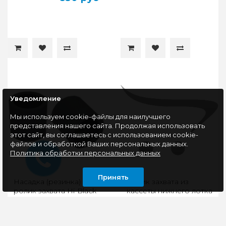
Уведомление
Мы используем cookie-файлы для наилучшего
представления нашего сайта. Продолжая использовать
этот сайт, вы соглашаетесь с использованием cookie-
файлов и обработкой Ваших персональных данных.
Политика обработки персональных данных
Принять
Насадка (резинка) на
Ролик захвата из
ролик захвата Hi-Black
кассеты нижнего лотка
для Samsung ML-
№3 для HP LaserJet
1610/2010
P2030/ P2035/ P2055/
Pro M401/ Pro M425
Насадка (резинка) на
Ролик захвата из