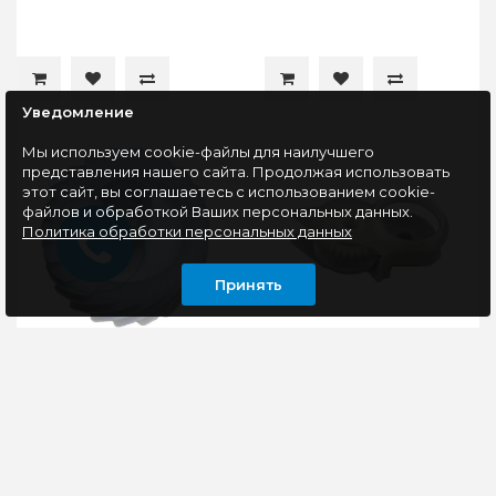
Уведомление
Мы используем cookie-файлы для наилучшего
представления нашего сайта. Продолжая использовать
этот сайт, вы соглашаетесь с использованием cookie-
файлов и обработкой Ваших персональных данных.
Политика обработки персональных данных
Принять
Шестерня Z20R для
Шестерня привода
Kyocera FS-
термоблока 29T в
1040/1041/1060/1061/1120MFP/1125MFP
сборе Hi-Black для HP
(3V2M202420)
LJ
M425dn/M425dw/M401a/M4
3V2M202420
Тип запчастей:
Шестерня Z20R
шестерниТип