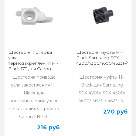
Шестерня привода
Шестерня муфты Hi-
узла
Black Samsung SCX-
термозакрепления Hi-
4200/4300/4600/4623F/462
Black 17T для Сanon
LBP-3200/ LJ
Шестерня привода
Шестерня муфты Hi-
1150/1200/1300
узла закрепления Hi-
Black для Samsung
Black для
SCX-4200/ SCX-4300/
восстановления узлов
4600/ 4623F/ 4623FN..
печатающих устройств
270 руб
Сanon LBP-3..
216 руб