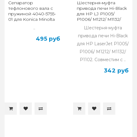
Сепаратор
Шестерня-муфта
тефлонового вала с
привода печи Hi-Black
пружиной 4040-5755-
для HP LJ P1005/
01 для Konica Minolta
P1006/ M1212/ M1132/
Bizhub 200/250/350
P1102
..
Шестерня-муфта
(CET)
привода печи Hi-Black
495 руб
для HP LaserJet P1005/
P1006/ M1212/ M1132/
P1102. Совместим с ..
342 руб