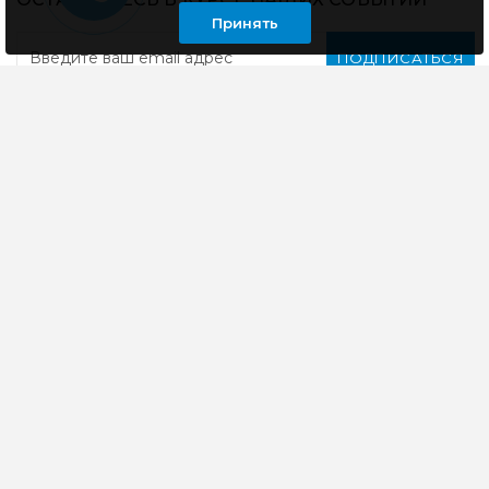
Принять
ПОДПИСАТЬСЯ
Компания специализируется на розничной и оптовой
продаже компьютерной техники, оргтехники как для
дома, так и для офиса
ИНФОРМАЦИЯ
ЛИЧНЫЙ КАБИНЕТ