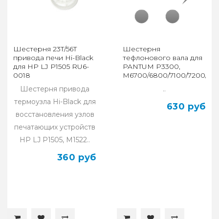
Шестерня 23T/56T
Шестерня
привода печи Hi-Black
тефлонового вала для
для HP LJ P1505 RU6-
PANTUM P3300,
0018
M6700/6800/7100/7200/73
(CET), DGP0780
Шестерня привода
..
термоузла Hi-Black для
630 руб
восстановления узлов
печатающих устройств
HP LJ P1505, M1522..
360 руб