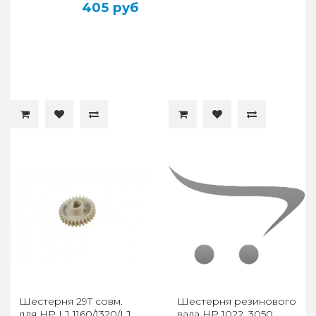
405 руб
Шестерня 29T совм.
Шестерня резинового
для HP LJ 1160/1320/LJ
вала HP 1022, 3050,