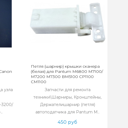
Петля (шарнир) крышки сканера
 Сanon
(белая) для Pantum M6800 M7100/
M7200 M7300 BM5100 CP1100
CM1100
а узла
Запчасти для ремонта
техники\Шарниры, Кронштейны,
-3200/
Держателишарнир (петля)
..
автоподатчика для Pantum M..
450 руб