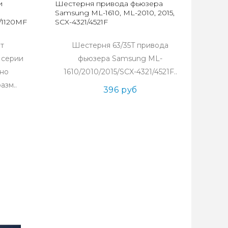
и
Шестерня привода фьюзера
Samsung ML-1610, ML-2010, 2015,
/1120MFP/1125MFP
SCX-4321/4521F
т
Шестерня 63/35T привода
 серии
фьюзера Samsung ML-
чно
1610/2010/2015/SCX-4321/4521F..
азм..
396 руб