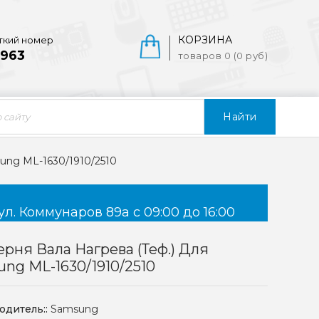
КОРЗИНА
ткий номер
963
товаров 0 (0 руб)
Найти
ung ML-1630/1910/2510
ул. Коммунаров 89а с 09:00 до 16:00
рня Вала Нагрева (теф.) Для
ng ML-1630/1910/2510
одитель::
Samsung