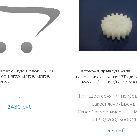
аретки для Epson L4150
Шестерня привода узла
160 L6170 M2178 M3178
термозакрепления 17T для
2128
LBP-3200/ LJ 1150/1200/1300
..
Тип: Шестерня 17T привод
закрепленияБренд:
2430 руб
СanonСовместимость: LBP
LJ 1150/1200/1300RC1-
243 руб