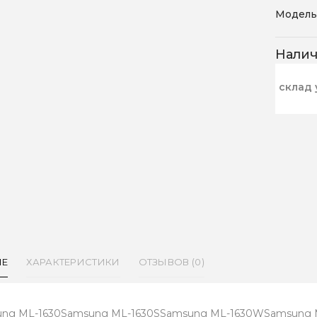
Модель
Нали
склад 
ИЕ
ХАРАКТЕРИСТИКИ
ОТЗЫВОВ (0)
ng ML-1630Samsung ML-1630SSamsung ML-1630WSamsung M