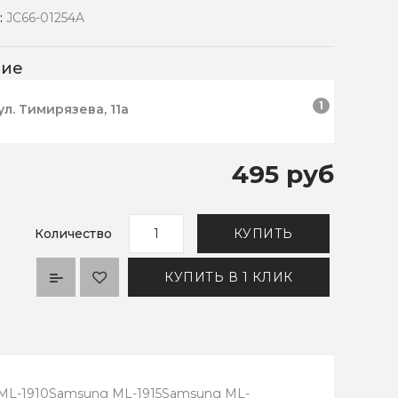
:
JC66-01254A
чие
1
ул. Тимирязева, 11а
495 руб
Количество
КУПИТЬ
КУПИТЬ В 1 КЛИК
L-1910Samsung ML-1915Samsung ML-