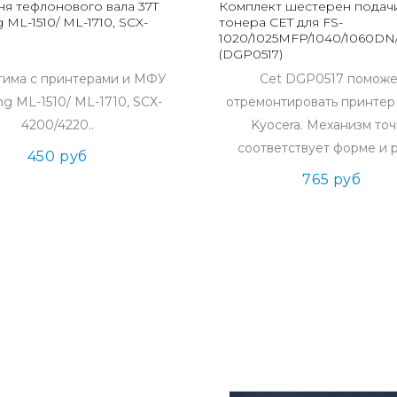
я тефлонового вала 37T
Комплект шестерен подач
ML-1510/ ML-1710, SCX-
тонера CET для FS-
1020/1025MFP/1040/1060DN
(DGP0517)
тима с принтерами и МФУ
Cet DGP0517 поможе
g ML-1510/ ML-1710, SCX-
отремонтировать принтер
4200/4220..
Kyocera. Механизм то
соответствует форме и р
450 руб
765 руб