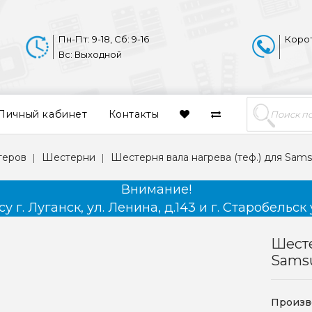
Пн-Пт: 9-18, Сб: 9-16
Коро
Вс: Выходной
Личный кабинет
Контакты
теров
Шестерни
Шестерня вала нагрева (теф.) для Sams
Внимание!
 г. Луганск, ул. Ленина, д.143 и г. Старобельск 
Шесте
Samsu
Произв