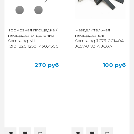
Тормозная площадка /
Разделительная
площадка отделения
площадка для
Samsung ML
Samsung JC73-00140A
1210,1220,1250,1430,4500,808
JC97-01931A JC67-
SF,530,531P,555,5100
00605A JC63-01669A
..
..
JC61-00580A
270 руб
100 руб