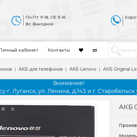
Пн-Пт: 9-18, Сб: 9-16
Коро
Вс: Выходной
Личный кабинет
Контакты
фонов
АКБ для телефонов
АКБ Lenovo
АКБ Original L
Внимание!
 г. Луганск, ул. Ленина, д.143 и г. Старобельск 
АКБ O
Произв
Модель