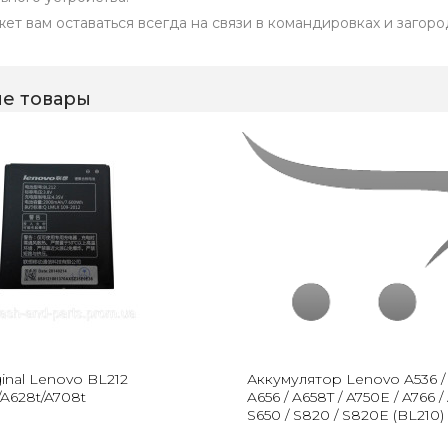
ет вам оставаться всегда на связи в командировках и загоро
е товары
inal Lenovo BL212
Аккумулятор Lenovo A536 / 
A628t/A708t
A656 / A658T / A750E / A766 /
S650 / S820 / S820E (BL210)