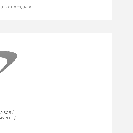
дных поездках.
A606 /
 A770E /