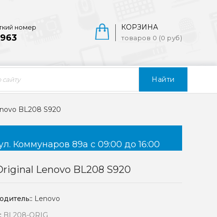
КОРЗИНА
ткий номер
963
товаров 0 (0 руб)
Найти
enovo BL208 S920
ул. Коммунаров 89а с 09:00 до 16:00
riginal Lenovo BL208 S920
одитель::
Lenovo
:
BL208-ORIG