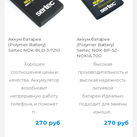
Aккум.батарея
Aккум.батарея
(Polymer Battery)
(Polymer Battery)
Sertec NOK-BLD-3-7210
Sertec NOK-BP-5Z-
NOKIA 700
Хорошее
Высокая
соотношение цены и
производительность и
качества. Аккумулятор
высокая надежность
возобновит
литиевой
непрерывную работу
батареи.Идеально
телефона, и поможет
подходит для замены
п..
изноше..
270 руб
270 руб