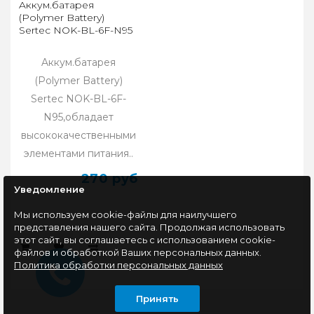
Aккум.батарея
(Polymer Battery)
Sertec NOK-BL-6F-N95
Aккум.батарея
(Polymer Battery)
Sertec NOK-BL-6F-
N95,обладает
высококачественными
элементами питания..
270 руб
Уведомление
Мы используем cookie-файлы для наилучшего
представления нашего сайта. Продолжая использовать
этот сайт, вы соглашаетесь с использованием cookie-
файлов и обработкой Ваших персональных данных.
Политика обработки персональных данных
Принять