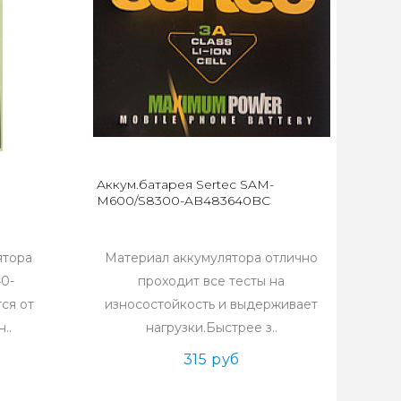
Aккум.батарея Sertec SAM-
M600/S8300-AB483640BC
ятора
Материал аккумулятора отлично
0-
проходит все тесты на
ся от
износостойкость и выдерживает
..
нагрузки.Быстрее з..
315 руб