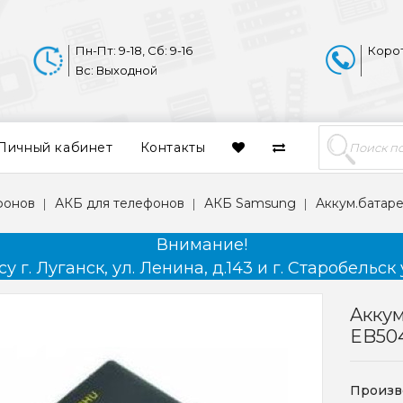
Пн-Пт: 9-18, Сб: 9-16
Коро
Вс: Выходной
Личный кабинет
Контакты
фонов
АКБ для телефонов
АКБ Samsung
Aккум.батар
Внимание!
 г. Луганск, ул. Ленина, д.143 и г. Старобельск 
Aккум
EB50
Произв