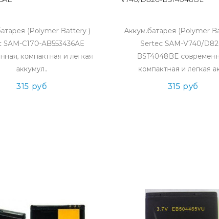
атарея (Polymer Battery )
Aккум.батарея (Polymer Ba
c SAM-С170-AB553436AE
Sertec SAM-V740/D82
нная, компактная и легкая
BST4048BE современн
аккумул..
компактная и легкая ак
315 руб
315 руб