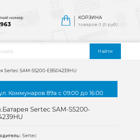
КОРЗИНА
ткий номер
963
товаров 0 (0 руб)
Найти
ея Sertec SAM-S5200-EB504239HU
ул. Коммунаров 89а с 09:00 до 16:00
.батарея Sertec SAM-S5200-
4239HU
одитель::
Sertec