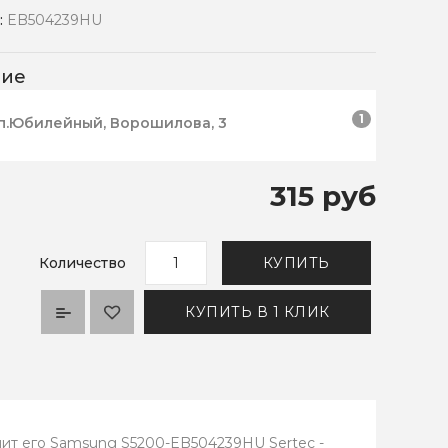
:
EB504239HU
чие
1
п.Юбилейный, Ворошилова, 3
315 руб
Количество
КУПИТЬ
КУПИТЬ В 1 КЛИК
ит его Samsung S5200-EB504239HU Sertec -