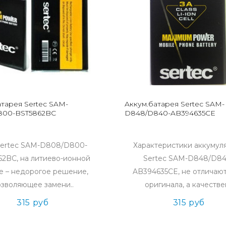
атарея Sertec SAM-
Aккум.батарея Sertec SAM-
800-BST5862BC
D848/D840-AB394635CE
ertec SAM-D808/D800-
Характеристики аккумул
2BC, на литиево-ионной
Sertec SAM-D848/D84
е – недорогое решение,
AB394635CE, не отличают
зволяющее замени..
оригинала, а качествен
315 руб
315 руб