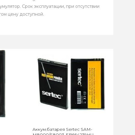
кумулятор. Срок эксплуатации, при отсутствии
том цену доступной.
Aккум.батарея Sertec SAM-
M8000/S8003-EB664239HU