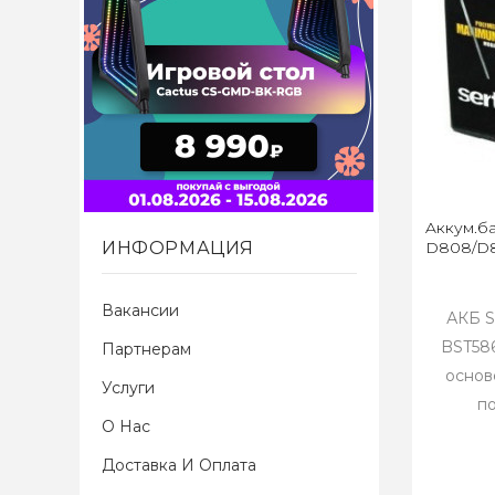
Aккум.б
ИНФОРМАЦИЯ
D808/D
Вакансии
АКБ S
BST586
Партнерам
основ
Услуги
по
О Нас
Доставка И Оплата