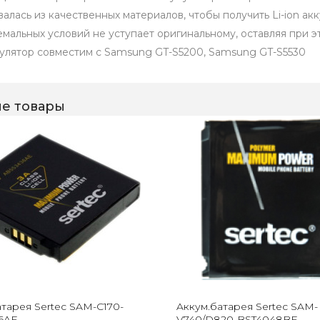
валась из качественных материалов, чтобы получить Li-ion ак
емальных условий не уступает оригинальному, оставляя при э
улятор совместим с Samsung GT-S5200, Samsung GT-S5530
е товары
тарея Sertec SAM-С170-
Aккум.батарея Sertec SAM-
6AE
V740/D820-BST4048BE