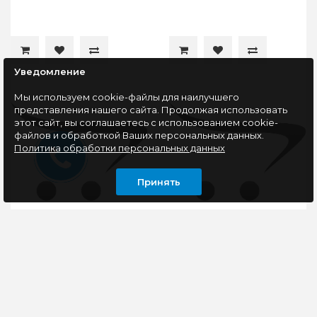
Уведомление
Мы используем cookie-файлы для наилучшего
представления нашего сайта. Продолжая использовать
этот сайт, вы соглашаетесь с использованием cookie-
файлов и обработкой Ваших персональных данных.
Политика обработки персональных данных
Принять
Задняя крышка для
Задняя крышка для
Microsoft 540 Lumia
Xiaomi Redmi Note 12
(синий)
Pro 5G (22101316C)
Черный OR
..
..