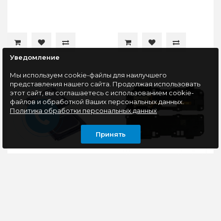
Уведомление
Мы используем cookie-файлы для наилучшего
представления нашего сайта. Продолжая использовать
этот сайт, вы соглашаетесь с использованием cookie-
файлов и обработкой Ваших персональных данных.
Политика обработки персональных данных
Принять
Звонок для Xiaomi
Звонок для Xiaomi
Redmi 5a
Redmi 7A в сборе
Звонок для Xiaomi
Звонок для Xiaomi